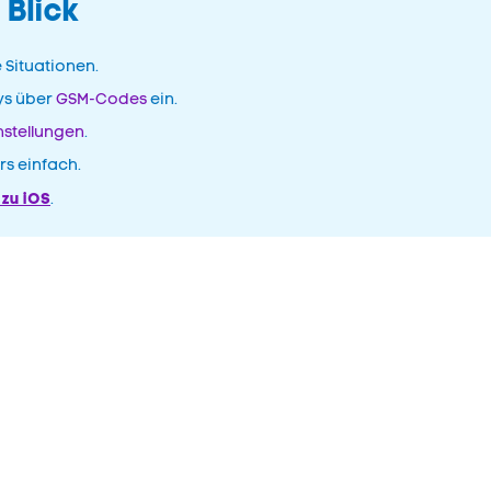
 Blick
e Situationen.
ys über
GSM-Codes
ein.
nstellungen
.
s einfach.
 zu iOS
.