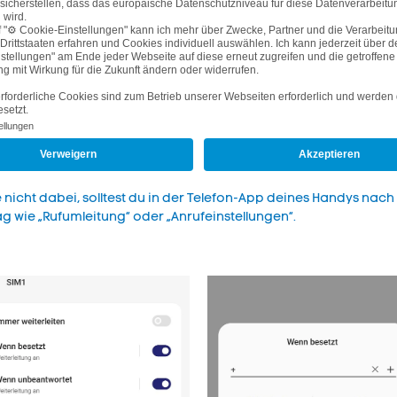
61#
n: #62#
id-Handys ändern
ichnungen in den Menüs unterscheiden. Wir zeigen dir deshalb d
 nicht dabei, solltest du in der Telefon-App deines Handys nach
 wie „Rufumleitung“ oder „Anrufeinstellungen“.