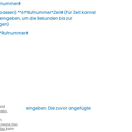
Rufnummer#
npassen): **61*Rufnummer*Zeit# (Für Zeit kannst
 eingeben, um die Sekunden bis zur
egen)
62*Rufnummer#
n und Zahlen eingeben. Die zuvor angefügte