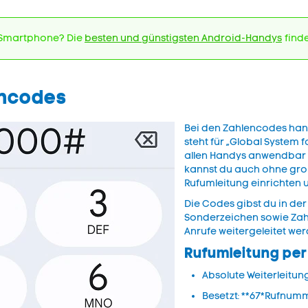
 Smartphone? Die
besten und günstigsten Android-Handys
finde
encodes
Bei den Zahlencodes han
steht für „Global System
allen Handys anwendbar 
kannst du auch ohne gro
Rufumleitung einrichten 
Die Codes gibst du in der
Sonderzeichen sowie Zah
Anrufe weitergeleitet we
Rufumleitung per
Absolute Weiterleitu
Besetzt: **67*Rufnu