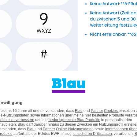
Keine Antwort: **61*
Keine Antwort (Zeit a
du zwischen 5 und 30
Weiterleitung festzul
Nicht erreichbar: **
bar
eren
odes. Du musst dafür nur den jeweiligen Code mit Sonderzeiche
ippen.