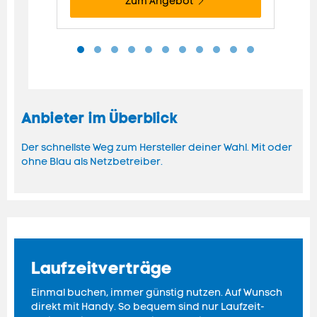
Zum Angebot
einmalig
1€
ein
Anbieter im Überblick
Der schnellste Weg zum Hersteller deiner Wahl. Mit oder
ohne Blau als Netzbetreiber.
Laufzeitverträge
Einmal buchen, immer günstig nutzen. Auf Wunsch
direkt mit
Handy
. So bequem sind nur Laufzeit-