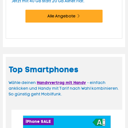
Jetzt mit 40 GB statt 20 GB Allnet Flat.
Alle Angebote
Top Smartphones
Handyvertrag mit
Handy
Wähle deinen
- einfach
anklicken und Handy mit Tarif nach Wahl kombinieren.
So günstig geht Mobilfunk.
iPhone SALE
iPh