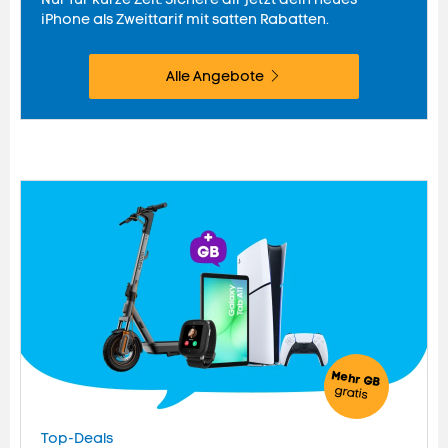
iPhone als Zweittarif mit satten Rabatten.
Alle Angebote
Mehr GB
gratis
Top-Deals