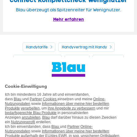
connect Komplettcheck Wenignutzer
Blau überzeugt als Spitzenreiter für Wenignutzer.
Mehr erfahren
Handytarife
Handyvertrag mit Handy
Alle Handyhersteller
Service
Blau Guide
Handyvertrag ohne Handy
Mein Blau
Handy auf Raten
Kontakt
Impressum
AGB & Pflichtinformationen
Hinweise ElektroG/BattG
Datenschutz