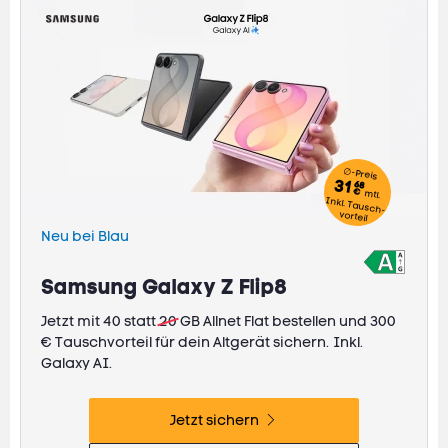
∅-Preis
31
68
€
mtl.
Inkl. Tausch-
vorteil
Neu bei Blau
Samsung Galaxy Z Flip8
Jetzt mit 40 statt
20
GB Allnet Flat bestellen und 300
€ Tauschvorteil für dein Altgerät sichern.
Inkl.
Galaxy AI.
Jetzt sichern