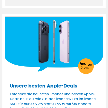
Mehr GB
gratis
Unsere besten Apple-Deals
Entdecke die neuesten iPhones und besten Apple-
Deals bei Blau. Wie z. B. das iPhone 17 Pro im iPhone
SALE für nur 44,99 € statt 47,99 € mtl./36 Monate.