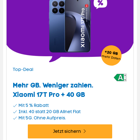
+20 GB
mehr
Daten
Top-Deal
Mehr GB. Weniger zahlen.
Xiaomi 17T Pro + 40 GB
Mit 5 % Rabatt
Inkl. 40 statt 20 GB
Allnet Flat
Mit 5G. Ohne Aufpreis.
Jetzt sichern