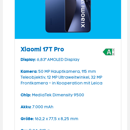
Xiaomi 17T Pro
Display:
D
6,83" AMOLED Display
Kamera:
K
50 MP Hauptkamera, 115 mm
Teleobjektiv, 12 MP Ultraweitwinkel, 32 MP
T
Frontkamera – in Kooperation mit Leica
F
Chip:
C
MediaTek Dimensity 9500
Akku:
A
7.000 mAh
Größe:
G
162,2 x 77,5 x 8,25 mm