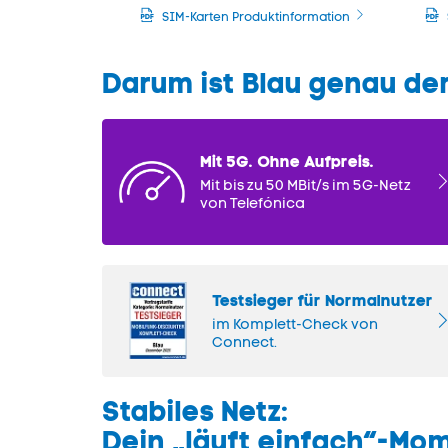
SIM-Karten Produktinformation
Darum ist Blau genau der
Mit 5G. Ohne Aufpreis.
Mit bis zu 50 MBit/s im 5G-Netz
von Telefónica
Testsieger für Normalnutzer
im Komplett-Check von
Connect
.
Stabiles Netz:
Dein „läuft einfach“-Mo