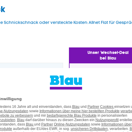
ck
hne Schnickschnack oder versteckte Kosten:
Allnet Flat
für Gesprä
Unser Wechsel-Deal
bei Blau
tt
40 GB
0
GB
60
GB
t Flat
Allnet Flat
onatlich
24 Monate
Monatlich
24 Mona