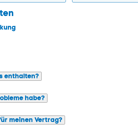
ten
ckung
es enthalten?
Probleme habe?
für meinen Vertrag?