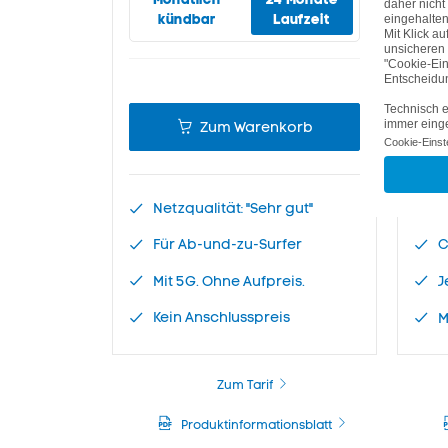
kündbar
Laufzeit
Zum Warenkorb
Netzqualität: "Sehr gut"
N
Für Ab-und-zu-Surfer
C
Mit 5G. Ohne Aufpreis.
J
Kein Anschlusspreis
M
Zum Tarif
Produktinformationsblatt