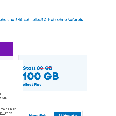
che und SMS, schnelles 5G-Netz ohne Aufpreis
Statt
80 GB
100
GB
Allnet Flat
Monatlich
24 Monate
te