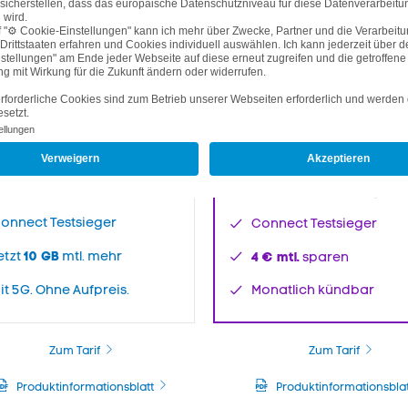
kündbar
Laufzeit
kündbar
Laufzei
Zum Warenkorb
Zum Warenkorb
etzqualität: "Sehr gut"
Netzqualität: "Sehr gut"
onnect Testsieger
Connect Testsieger
10 GB
etzt
mtl. mehr
4 € mtl.
sparen
it 5G. Ohne Aufpreis.
Monatlich kündbar
Zum Tarif
Zum Tarif
Produktinformationsblatt
Produktinformationsblat