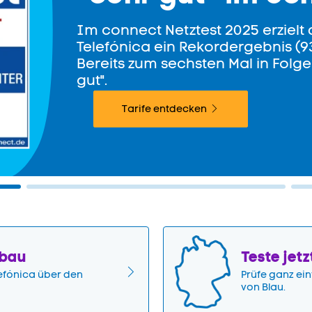
Im connect Netztest 2025 erzielt 
Telefónica ein Rekordergebnis (9
Bereits zum sechsten Mal in Folge
gut".
Tarife entdecken
sbau
Teste jet
lefónica über den
Prüfe ganz ein
von Blau.