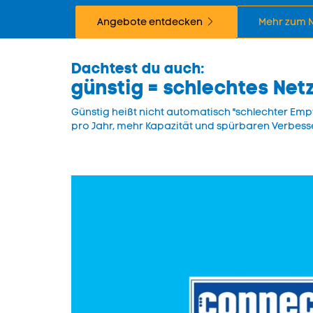
Angebote entdecken
Mehr zum N
Dachtest du auch:
günstig = schlechtes Net
Günstig heißt nicht automatisch "schlechter Em
pro Jahr, mehr Kapazität und spürbaren Verbess