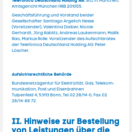
Telefónica Deutschland Holding AG
, Sitz in München,
Amtsgericht München HRB 201055.
Geschäftsführung und Vorstand beider
Gesellschafter: Santiago Argelich Hesse
(Vorsitzender), Valentina Daiber, Nicole
Gerhardt, Jörg Kablitz, Andreas Laukenmann, Mallik
Rao, Markus Rolle. Vorsitzender des Aufsichtsrates
der Telefónica Deutschland Holding AG: Peter
Löscher.
Auf
sichts
recht
liche Be
hör
de
Bundes­netz­agen­tur für Elek­trizi­tät, Gas, Tele­kom­
muni­kation, Post und Eisen­bahnen
Tul­pen­feld 4, 53113 Bonn, Tel: 02 28/14-0, Fax: 02
28/14-88 72.
II. Hinweise zur Bestellung
von Leistungen über die