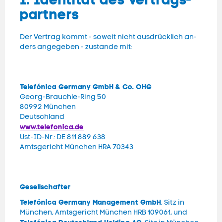
part­ners
Der Ver­trag kommt - so­weit nicht aus­drück­lich an­
ders an­gege­ben - zu­stan­de mit:
Tele
fóni
ca Ger
many GmbH & Co. OHG
Georg-Brauch­le-Ring 50
80992 Mün­chen
Deutsch­land
www.telefonica.de
Ust-ID-Nr.: DE 811 889 638
Amts­gericht Mün­chen HRA 70343
Ge
sell
schaf
ter
Telefónica Germany Management GmbH
, Sitz in
München, Amtsgericht München HRB 109061, und