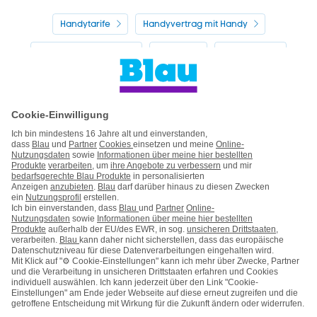
Handytarife
Handyvertrag mit Handy
Alle Handyhersteller
Service
Blau Guide
Handyvertrag ohne Handy
Mein Blau
Handy auf Raten
Kontakt
Impressum
AGB & Pflichtinformationen
Hinweise ElektroG/BattG
Datenschutz
Barrierefreiheit
Karriere
Cookie-Einstellungen
Vertrag widerrufen
Kooperations- & Werbepartner
Vertrag kündigen