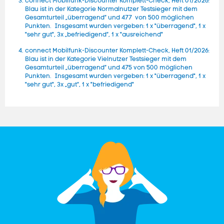
connect Mobilfunk-Discounter Komplett-Check, Heft 01/2026:
Blau ist in der Kategorie Normalnutzer Testsieger mit dem
Gesamturteil „überragend“ und 477 von 500 möglichen
Punkten. Insgesamt wurden vergeben: 1 x "überragend", 1 x
"sehr gut", 3x „befriedigend“, 1 x "ausreichend"
connect Mobilfunk-Discounter Komplett-Check, Heft 01/2026:
Blau ist in der Kategorie Vielnutzer Testsieger mit dem
Gesamturteil „überragend“ und 475 von 500 möglichen
Punkten. Insgesamt wurden vergeben: 1 x "überragend", 1 x
"sehr gut", 3x „gut“, 1 x "befriedigend"