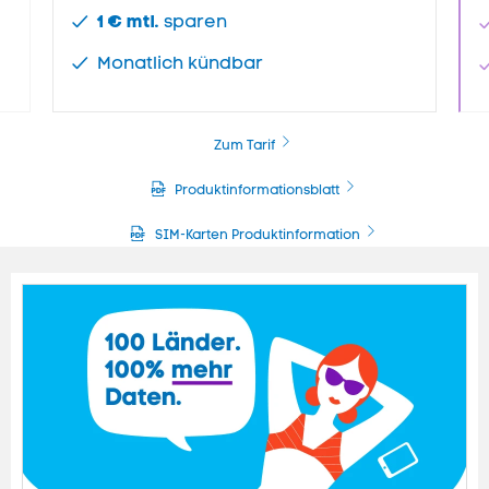
1 € mtl.
sparen
Monatlich kündbar
Zum Tarif
Produktinformationsblatt
SIM-Karten Produktinformation