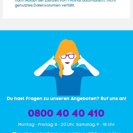
nach Ablauf der Laufzeit von 1 Monat automatisch, nicht
genutztes Datenvolumen verfällt.
Du hast Fragen zu unseren Angeboten? Ruf uns an!
0800 40 40 410
Mon­tag - Freitag: 8 - 20 Uhr. Samstag: 9 - 18 Uhr