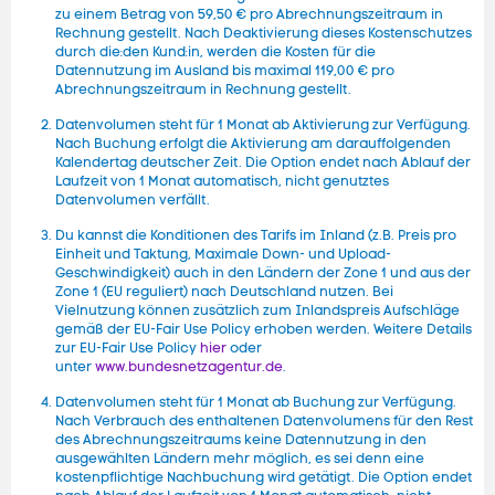
t
zu einem Betrag von 59,50 € pro Abrechnungszeitraum in
t
Rechnung gestellt. Nach Deaktivierung dieses Kostenschutzes
e
durch die:den Kund:in, werden die Kosten für die
Datennutzung im Ausland bis maximal 119,00 € pro
r
Abrechnungszeitraum in Rechnung gestellt.
Datenvolumen steht für 1 Monat ab Aktivierung zur Verfügung.
Nach Buchung erfolgt die Aktivierung am darauffolgenden
Kalendertag deutscher Zeit. Die Option endet nach Ablauf der
Laufzeit von 1 Monat automatisch, nicht genutztes
Datenvolumen verfällt.
Du kannst die Konditionen des Tarifs im Inland (z.B. Preis pro
Einheit und Taktung, Maximale Down- und Upload-
Geschwindigkeit) auch in den Ländern der Zone 1 und aus der
Zone 1 (EU reguliert) nach Deutschland nutzen. Bei
Vielnutzung können zusätzlich zum Inlandspreis Aufschläge
gemäß der EU-Fair Use Policy erhoben werden. Weitere Details
zur EU-Fair Use Policy
hier
oder
unter
www.bundesnetzagentur.de
.
Datenvolumen steht für 1 Monat ab Buchung zur Verfügung.
Nach Verbrauch des enthaltenen Datenvolumens für den Rest
des Abrechnungszeitraums keine Datennutzung in den
ausgewählten Ländern mehr möglich, es sei denn eine
kostenpflichtige Nachbuchung wird getätigt. Die Option endet