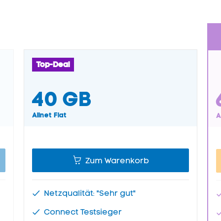
Top-Deal
40
GB
Allnet Flat
A
Zum Warenkorb
Netzqualität: "Sehr gut"
Connect Testsieger