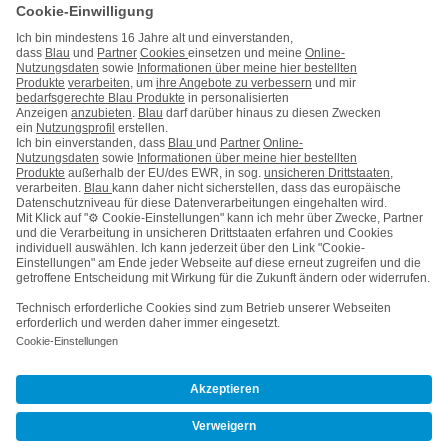
Handy auf Raten
Kontakt
Impressum
AGB & Pflichtinformationen
Hinweise ElektroG/BattG
Datenschutz
Barrierefreiheit
Karriere
Cookie-Einstellungen
Vertrag widerrufen
Kooperations- & Werbepartner
Vertrag kündigen
Nach oben
Wie
können
wir
Ihnen
© Telefónica Germany GmbH & Co. OHG
helfen?