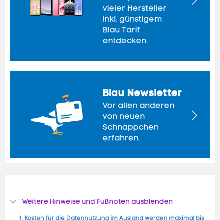
vieler Hersteller
H
inkl. günstigem
a
n
Blau Tarif
d
entdecken.
y
s
m
i
t
Blau Newsletter
V
Vor allen anderen
e
von neuen
r
B
Schnäppchen
t
l
r
erfahren.
a
a
u
g
N
e
w
s
Weitere Hinweise und Fußnoten ausblenden
l
e
Kosten für die Datennutzung im Ausland werden maximal bis