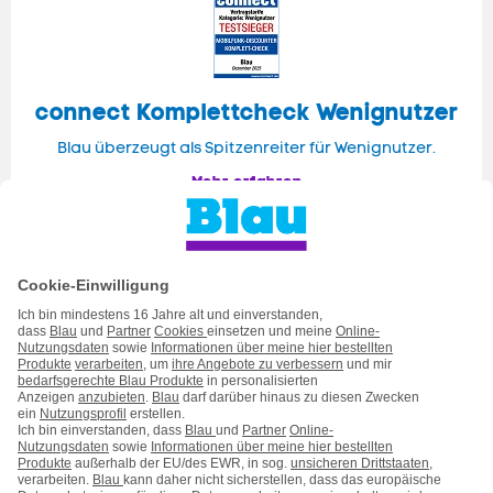
connect Komplettcheck Wenignutzer
Blau überzeugt als Spitzenreiter für Wenignutzer.
Mehr erfahren
Handytarife
Handyvertrag mit Handy
Handy auf Raten
Service
Kontakt
Impressum
AGB & Pflichtinformationen
Hinweise ElektroG/BattG
Datenschutz