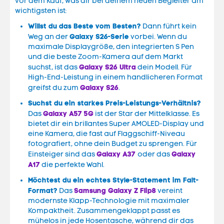
vor dem Kauf, was dir bei deinem neuen Begleiter am
wichtigsten ist:
Willst du das Beste vom Besten?
Dann führt kein
Galaxy S26-Serie
Weg an der
vorbei. Wenn du
maximale Displaygröße, den integrierten S Pen
und die beste Zoom-Kamera auf dem Markt
Galaxy S26 Ultra
suchst, ist das
dein Modell. Für
High-End-Leistung in einem handlicheren Format
Galaxy S26
greifst du zum
.
Suchst du ein starkes Preis-Leistungs-Verhältnis?
Galaxy A57 5G
Das
ist der Star der Mittelklasse. Es
bietet dir ein brillantes Super AMOLED-Display und
eine Kamera, die fast auf Flaggschiff-Niveau
fotografiert, ohne dein Budget zu sprengen. Für
Galaxy A37
Galaxy
Einsteiger sind das
oder das
A17
die perfekte Wahl.
Möchtest du ein echtes Style-Statement im Falt-
Format?
Samsung Galaxy Z Flip8
Das
vereint
modernste Klapp-Technologie mit maximaler
Kompaktheit. Zusammengeklappt passt es
mühelos in jede Hosentasche, während dir das