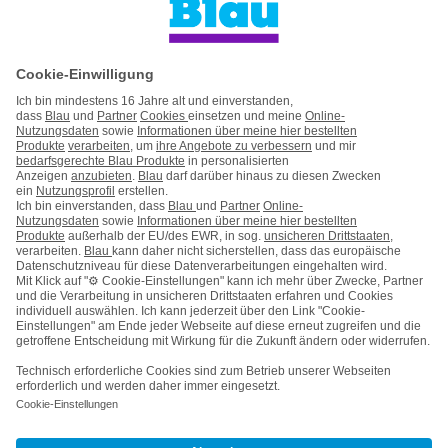
Handytarife
Handyvertrag mit Handy
Handy auf Raten
Service
Kontakt
Impressum
AGB & Pflichtinformationen
Hinweise ElektroG/BattG
Datenschutz
Barrierefreiheit
Karriere
Cookie-Einstellungen
Vertrag widerrufen
Kooperations- & Werbepartner
Vertrag kündigen
Wie
können
Nach oben