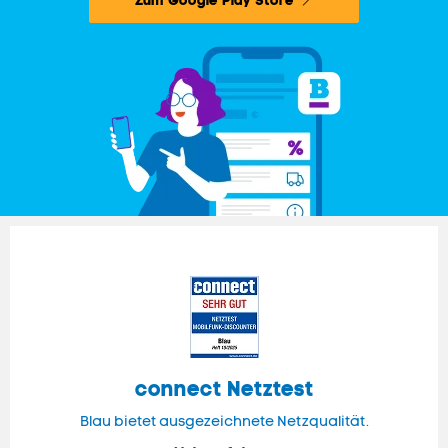
Zum Google Play Store
connect
Netztest
Blau bietet ausgezeichnete Netzqualität.