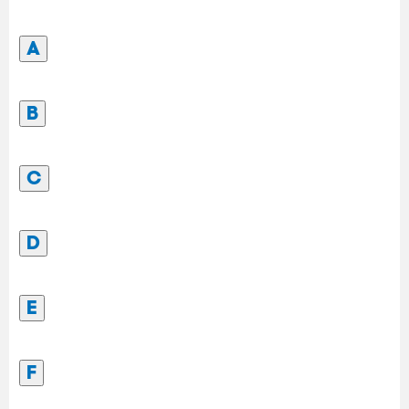
A
B
C
D
E
F