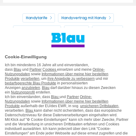
Handytarife
Handyvertrag mit Handy
Alle Handyhersteller
Service
Blau Guide
Handyvertrag ohne Handy
Mein Blau
Handy auf Raten
Kontakt
Impressum
AGB & Pflichtinformationen
Hinweise ElektroG/BattG
Datenschutz
Barrierefreiheit
Karriere
Cookie-Einstellungen
Vertrag widerrufen
Kooperations- & Werbepartner
Vertrag kündigen