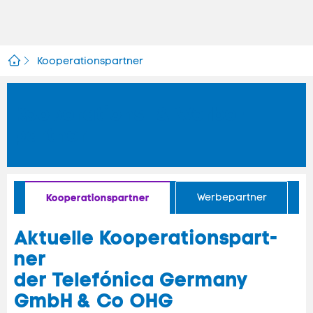
Kooperationspartner
Koop­erations- & Werbe­
partner
Kooperationspartner
Werbepartner
Ak­tu­elle Ko­ope­ra­tions­part­
ner
der Te­le­fó­ni­ca Ger­ma­ny
GmbH & Co OHG