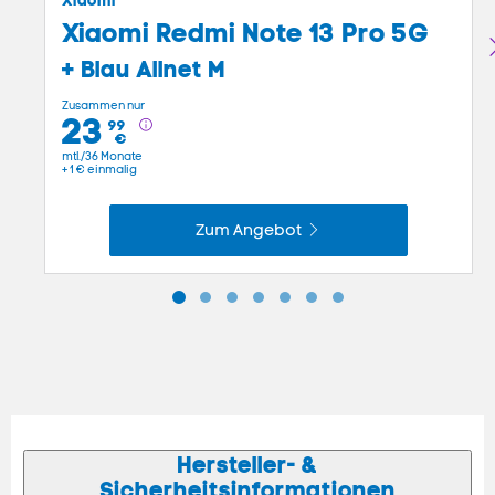
Xiaomi Redmi Note 13 Pro 5G
+
Blau Allnet M
Zusammen
Zusammen nur
23
99
nur
€
23,99
mtl./36 Monate
+
1
€ einmalig
€
monatlich
+
Zum Angebot
1€
einmalig
Hersteller- &
Sicherheitsinformationen