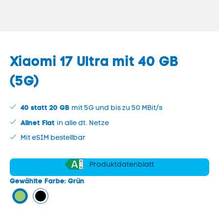
Xiaomi 17 Ultra
mit
40 GB
(5G)
40 statt
20
GB
mit 5G und bis zu 50 MBit/s
Allnet Flat
in alle dt. Netze
Mit eSIM bestellbar
Produktdatenblatt
Gewählte Farbe:
Grün