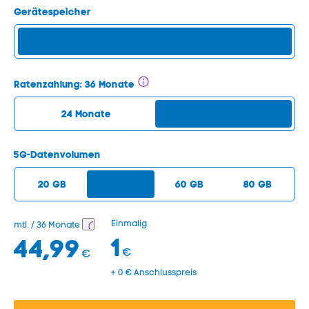
Gerätespeicher
512 GB
Ratenzahlung:
36 Monate
24 Monate
36 Monate
5G-Datenvolumen
20 GB
40 GB
60 GB
80 GB
Einmalig
mtl. / 36 Monate
1
44,99
€
€
+ 0 € Anschlusspreis