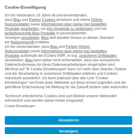
Hinweise ElektroG/BattG
Datenschutz
Barrierefreiheit
Karriere
Cookie-Einstellungen
Vertrag widerrufen
Kooperations- & Werbepartner
Vertrag kündigen
Nach oben
© Telefónica Germany GmbH & Co. OHG
Wie
können
wir
Ihnen
helfen?