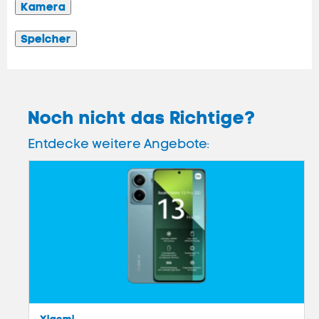
Kamera
Speicher
Noch nicht das Richtige?
Entdecke weitere Angebote:
Xiaomi