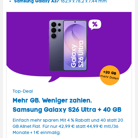
Samsung Galaxy A37
: 162,9 x 78,2 x 7,44 mm
+20 GB
mehr
Daten
Top-Deal
Mehr GB. Weniger zahlen.
Samsung Galaxy S26 Ultra + 40 GB
Einfach mehr sparen: Mit 4 % Rabatt und 40 statt
20
GB Allnet Flat.
Für nur 42,99 € statt 44,99 € mtl./36
Monate + 1 € einmalig.