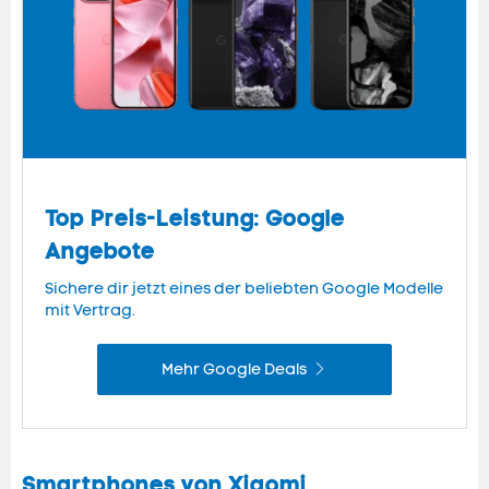
Top Preis-Leistung: Google
Angebote
Sichere dir jetzt eines der beliebten Google Modelle
mit Vertrag.
Mehr Google Deals
Smartphones von Xiaomi