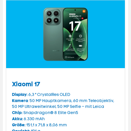
Xiaomi 17
Display:
6,3 " CrystalRes OLED
Kamera
: 50 MP Hauptkamera, 60 mm Teleobjektiv,
50 MP Ultraweitwinkel, 50 MP Selfie – mit Leica
Chip:
Snapdragon® 8 Elite Gen5
Akku:
6.330 mAh
Größe:
151,1 x 71,8 x 8,06 mm