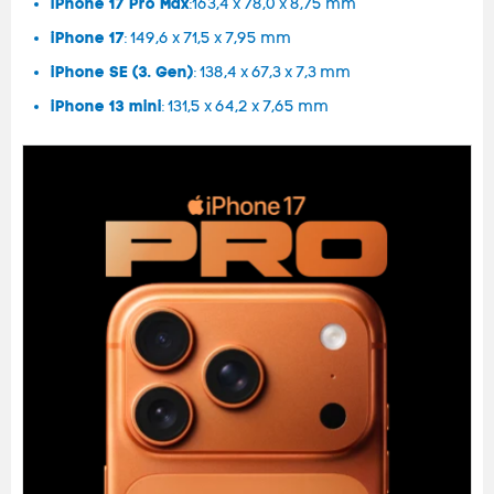
iPhone 17 Pro Max
:163,4 x 78,0 x 8,75 mm
iPhone 17
: 149,6 x 71,5 x 7,95 mm
iPhone SE (3. Gen)
: 138,4 x 67,3 x 7,3 mm
iPhone 13 mini
: 131,5 x 64,2 x 7,65 mm