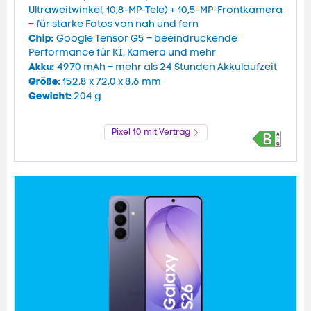
Ultraweitwinkel, 10,8-MP-Tele) + 10,5-MP-Frontkamera
– für starke Fotos von nah und fern
Chip:
Google Tensor G5 – beeindruckende
Performance für KI, Kamera und mehr
Akku:
4970 mAh – mehr als 24 Stunden Akkulaufzeit
Größe:
152,8 x 72,0 x 8,6 mm
Gewicht:
204 g
Pixel 10 mit Vertrag