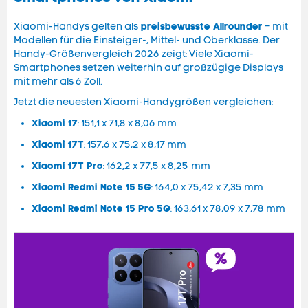
preisbewusste Allrounder
Xiaomi-Handys gelten als
– mit
Modellen für die Einsteiger-, Mittel- und Oberklasse. Der
Handy-Größenvergleich 2026 zeigt: Viele Xiaomi-
Smartphones setzen weiterhin auf großzügige Displays
mit mehr als 6 Zoll.
Jetzt die neuesten Xiaomi-Handygrößen vergleichen:
Xiaomi 17
: 151,1 x 71,8 x 8,06 mm
Xiaomi 17T
: 157,6 x 75,2 x 8,17 mm
Xiaomi 17T Pro
: 162,2 x 77,5 x 8,25
mm
Xiaomi Redmi Note 15 5G
: 164,0 x 75,42 x 7,35 mm
Xiaomi Redmi Note 15 Pro 5G
: 163,61 x 78,09 x 7,78 mm