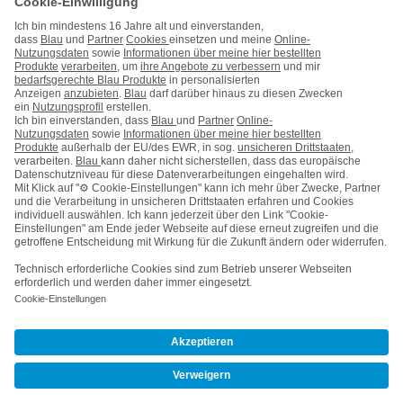
Kontakt
Impressum
AGB & Pflichtinformationen
Hinweise ElektroG/BattG
Datenschutz
Barrierefreiheit
Karriere
Cookie-Einstellungen
Vertrag widerrufen
Kooperations- & Werbepartner
Vertrag kündigen
Nach oben
© Telefónica Germany GmbH & Co. OHG