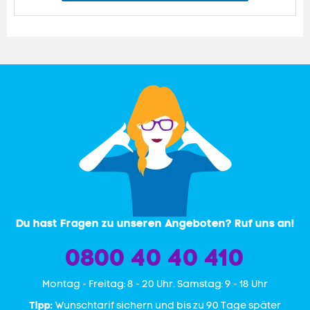
Du hast Fragen zu unseren Angeboten? Ruf uns an!
0800 40 40 410
Mon­tag - Freitag: 8 - 20 Uhr. Samstag: 9 - 18 Uhr
Tipp:
Wunschtarif sichern und bis zu 90 Tage später