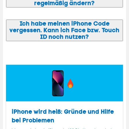
regelmäßig ändern?
Ich habe meinen iPhone Code
vergessen. Kann ich Face bzw. Touch
ID noch nutzen?
iPhone wird heiß: Gründe und Hilfe
bei Problemen