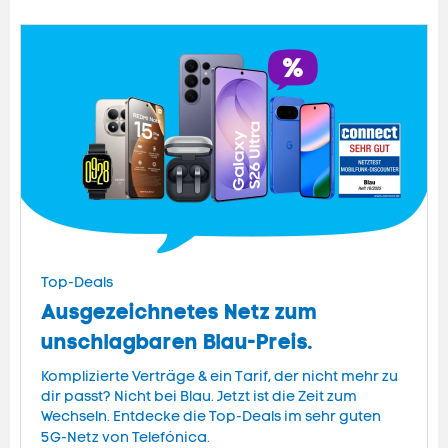
Top-Deals
Ausgezeichnetes Netz zum
unschlagbaren Blau-Preis.
Komplizierte Verträge & ein Tarif, der nicht mehr zu
dir passt? Nicht bei Blau. Jetzt ist die Zeit zum
Wechseln. Entdecke die Top-Deals im sehr guten
5G-Netz von Telefónica.