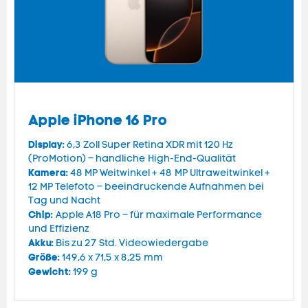
Apple iPhone 16 Pro
Display:
6,3 Zoll Super Retina XDR mit 120 Hz
(ProMotion) – handliche High-End-Qualität
Kamera:
48 MP Weitwinkel + 48 MP Ultraweitwinkel +
12 MP Telefoto – beeindruckende Aufnahmen bei
Tag und Nacht
Chip:
Apple A18 Pro – für maximale Performance
und Effizienz
Akku:
Bis zu 27 Std. Videowiedergabe
Größe:
149,6 x 71,5 x 8,25 mm
Gewicht:
199 g