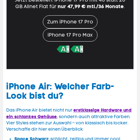
GB
Allnet Flat
für
nur 47,99 € mtl./36 Monate
.
Zum iPhone 17 Pro
iPhone 17 Pro Max
iPhone Air: Welcher Farb-
Look bist du?
erstklassige Hardware und
Das iPhone Air bietet nicht nur
ein schlankes Gehäuse
, sondern auch attraktive Farben.
Vier Styles stehen zur Auswahl – von klassisch bis locker.
Verschaffe dir hier einen Überblick:
Space Schwarz:
schlicht, zeitlos und immer cool