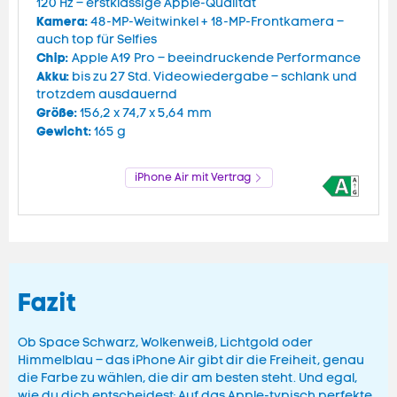
120 Hz – erstklassige Apple-Qualität
Kamera:
48-MP-Weitwinkel + 18-MP-Frontkamera –
auch top für Selfies
Chip:
Apple A19 Pro – beeindruckende Performance
Akku:
bis zu 27 Std. Videowiedergabe – schlank und
trotzdem ausdauernd
Größe:
156,2 x 74,7 x 5,64 mm
Gewicht:
165 g
iPhone Air mit Vertrag
Fazit
Ob Space Schwarz, Wolkenweiß, Lichtgold oder
Himmelblau – das iPhone Air gibt dir die Freiheit, genau
die Farbe zu wählen, die dir am besten steht. Und egal,
wie du dich entscheidest: Auf das Apple-typisch perfekte