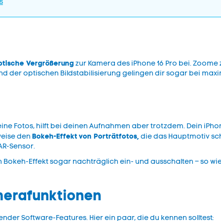
s
ptische Vergrößerung
zur Kamera des iPhone 16 Pro bei. Zoome z.
nd der optischen Bildstabilisierung gelingen dir sogar bei max
keine Fotos, hilft bei deinen Aufnahmen aber trotzdem. Dein iP
Bokeh-Effekt
von Porträtfotos,
weise den
die das Hauptmotiv s
DAR-Sensor.
 Bokeh-Effekt sogar nachträglich ein- und ausschalten – so wie
merafunktionen
nder Software-Features. Hier ein paar, die du kennen solltest: