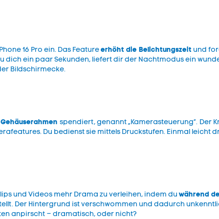
erhöht die Belichtungszeit
iPhone 16 Pro ein. Das Feature
und for
du dich ein paar Sekunden, liefert dir der Nachtmodus ein wunderb
der Bildschirmecke.
m Gehäuserahmen
spendiert, genannt „Kamerasteuerung“.
Der K
features. Du bedienst sie mittels Druckstufen. Einmal leicht d
während de
Clips und Videos mehr Drama zu verleihen, indem du
tellt. Der Hintergrund ist verschwommen und dadurch unkenntlic
nten anpirscht – dramatisch, oder nicht?