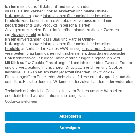
Kontakt
Impressum
AGB & Pflichtinformationen
Hinweise ElektroG/BattG
Datenschutz
Barrierefreiheit
Karriere
Cookie-Einstellungen
Vertrag widerrufen
Kooperations- & Werbepartner
Vertrag kündigen
Nach oben
© Telefónica Germany GmbH & Co. OHG