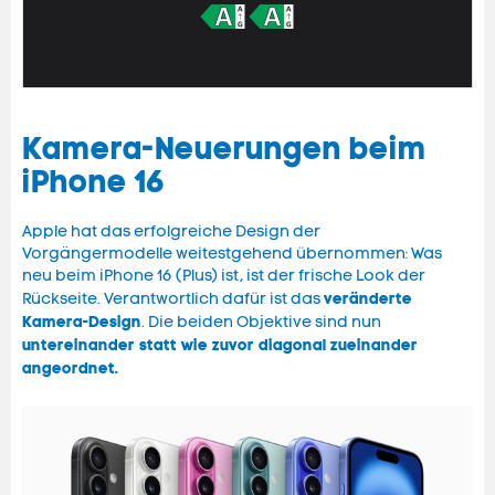
Kamera-Neuerungen beim
iPhone 16
Apple hat das erfolgreiche Design der
Vorgängermodelle weitestgehend übernommen: Was
neu beim iPhone 16 (Plus) ist, ist der frische Look der
veränderte
Rückseite. Verantwortlich dafür ist das
Kamera-Design
. Die beiden Objektive sind nun
untereinander statt wie zuvor diagonal zueinander
angeordnet.