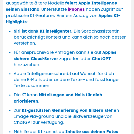
feiert Apple Intelligence
ausgewählte ältere Modelle
seinen Einstand
iPhones
. Unterstützte
haben Zugriff auf
Apples KI-
praktische KI-Features. Hier ein Auszug von
Highlights:
Siri ist dank KI intelligenter.
Die Sprachassistentin
berücksichtigt Kontext und kann dich so noch besser
verstehen.
Apples
Für anspruchsvolle Anfragen kann sie auf
sichere Cloud-Server
ChatGPT
zugreifen oder
hinzuziehen.
Apple Intelligence schreibt auf Wunsch für dich
deine E-Mails oder andere Texte – und fasst lange
Texte zusammen.
Mitteilungen und Mails für dich
Die KI kann
priorisieren
.
KI-gestützten Generierung von Bildern
Zur
stehen
Image Playground und die Bildwerkzeuge von
ChatGPT zur Verfügung.
Inhalte aus deinen Fotos
Mithilfe der KI kannst du