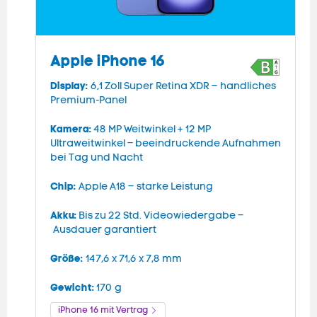
Apple iPhone 16
Display:
D
6,1 Zoll Super Retina XDR – handliches
Premium-Panel
g
Kamera:
K
48 MP Weitwinkel + 12 MP
Ultraweitwinkel – beeindruckende Aufnahmen
U
bei Tag und Nacht
C
Chip:
Apple A18 – starke Leistung
A
Akku:
Bis zu 22 Std. Videowiedergabe –
A
Ausdauer garantiert
G
Größe:
147,6 x 71,6 x 7,8 mm
G
Gewicht:
170 g
iPhone 16 mit Vertrag