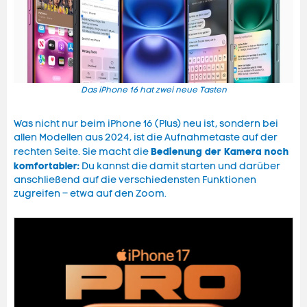
Das iPhone 16 hat zwei neue Tasten
Was nicht nur beim iPhone 16 (Plus) neu ist, sondern bei
allen Modellen aus 2024, ist die Aufnahmetaste auf der
Bedienung der Kamera noch
rechten Seite. Sie macht die
komfortabler:
Du kannst die damit starten und darüber
anschließend auf die verschiedensten Funktionen
zugreifen – etwa auf den Zoom.