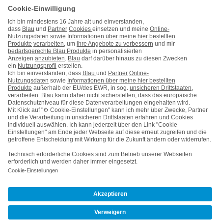
Handy auf Raten
Kontakt
Impressum
AGB & Pflichtinformationen
Hinweise ElektroG/BattG
Datenschutz
Barrierefreiheit
Karriere
Cookie-Einstellungen
Vertrag widerrufen
Kooperations- & Werbepartner
Vertrag kündigen
Nach oben
© Telefónica Germany GmbH & Co. OHG