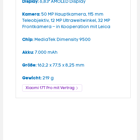
Display:
D
6,83" AMOLED Display
m
Kamera:
H
50 MP Hauptkamera, 115 mm
Teleobjektiv, 12 MP Ultraweitwinkel, 32 MP
K
Frontkamera – in Kooperation mit Leica
M
Chip:
M
MediaTek Dimensity 9500
h
Akku:
7.000 mAh
C
G
Größe:
162,2 x 77,5 x 8,25 mm
Gewicht:
219 g
A
Xiaomi 17T Pro mit Vertrag
A
G
G