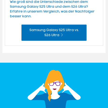
Wie groß sind die Unterschiede zwischen dem
Samsung Galaxy S25 Ultra und dem S26 Ultra?
Erfahre in unserem Vergleich, was der Nachfolger
besser kann.
Samsung Galaxy S25 Ultra vs.
S26 Ultra