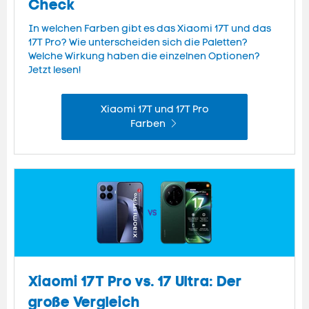
Check
In welchen Farben gibt es das Xiaomi 17T und das
17T Pro? Wie unterscheiden sich die Paletten?
Welche Wirkung haben die einzelnen Optionen?
Jetzt lesen!
Xiaomi 17T und 17T Pro
Farben
Xiaomi 17T Pro vs. 17 Ultra: Der
große Vergleich