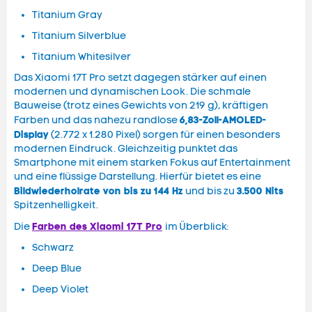
Titanium Gray
Titanium Silverblue
Titanium Whitesilver
Das Xiaomi 17T Pro setzt dagegen stärker auf einen
modernen und dynamischen Look. Die schmale
Bauweise (trotz eines Gewichts von 219 g), kräftigen
6,83-Zoll-AMOLED-
Farben und das nahezu randlose
Display
(2.772 x 1.280 Pixel) sorgen für einen besonders
modernen Eindruck. Gleichzeitig punktet das
Smartphone mit einem starken Fokus auf Entertainment
und eine flüssige Darstellung. Hierfür bietet es eine
Bildwiederholrate von bis zu 144 Hz
3.500 Nits
und bis zu
Spitzenhelligkeit.
Farben des Xiaomi 17T Pro
Die
im Überblick:
Schwarz
Deep Blue
Deep Violet