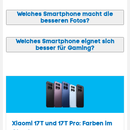
Welches Smartphone macht die
besseren Fotos?
Welches Smartphone eignet sich
besser für Gaming?
Xiaomi 17T und 17T Pro: Farben im