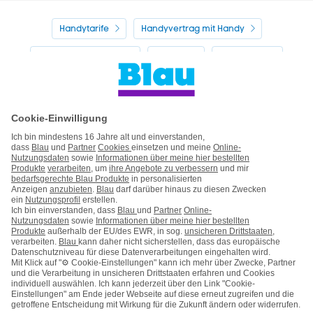
Handytarife
Handyvertrag mit Handy
Alle Handyhersteller
Service
Blau Guide
Handyvertrag ohne Handy
Mein Blau
Handy auf Raten
Kontakt
Impressum
AGB & Pflichtinformationen
Hinweise ElektroG/BattG
Datenschutz
Barrierefreiheit
Karriere
Cookie-Einstellungen
Vertrag widerrufen
Kooperations- & Werbepartner
Vertrag kündigen