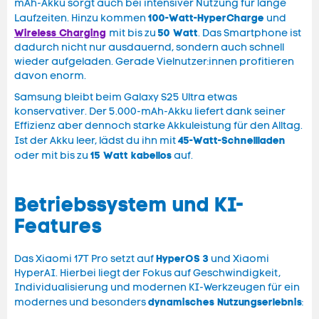
mAh-Akku sorgt auch bei intensiver Nutzung für lange
100-Watt-HyperCharge
Laufzeiten. Hinzu kommen
und
Wireless Charging
50 Watt
mit bis zu
. Das Smartphone ist
dadurch nicht nur ausdauernd, sondern auch schnell
wieder aufgeladen. Gerade Vielnutzer:innen profitieren
davon enorm.
Samsung bleibt beim Galaxy S25 Ultra etwas
konservativer. Der 5.000-mAh-Akku liefert dank seiner
Effizienz aber dennoch starke Akkuleistung für den Alltag.
45-Watt-Schnellladen
Ist der Akku leer, lädst du ihn mit
15 Watt kabellos
oder mit bis zu
auf.
Betriebssystem und KI-
Features
HyperOS 3
Das Xiaomi 17T Pro setzt auf
und Xiaomi
HyperAI. Hierbei liegt der Fokus auf Geschwindigkeit,
Individualisierung und modernen KI-Werkzeugen für ein
dynamisches Nutzungserlebnis
modernes und besonders
: