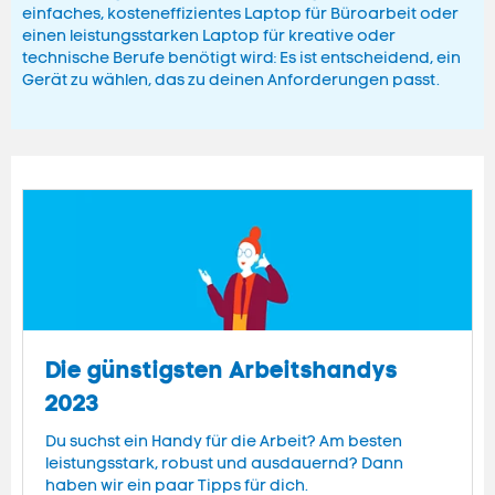
einfaches, kosteneffizientes Laptop für Büroarbeit oder
einen leistungsstarken Laptop für kreative oder
technische Berufe benötigt wird: Es ist entscheidend, ein
Gerät zu wählen, das zu deinen Anforderungen passt.
Die günstigsten Arbeitshandys
2023
Du suchst ein Handy für die Arbeit? Am besten
leistungsstark, robust und ausdauernd? Dann
haben wir ein paar Tipps für dich.