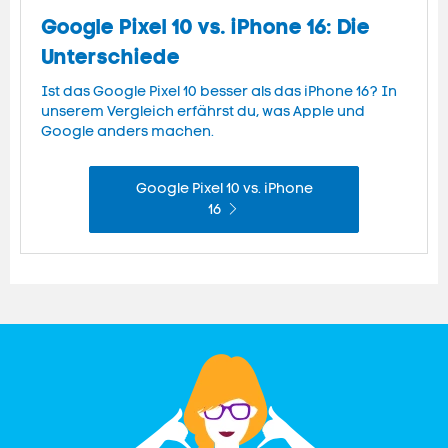
Google Pixel 10 vs. iPhone 16: Die
Unterschiede
Ist das Google Pixel 10 besser als das iPhone 16? In
unserem Vergleich erfährst du, was Apple und
Google anders machen.
Google Pixel 10 vs. iPhone
16