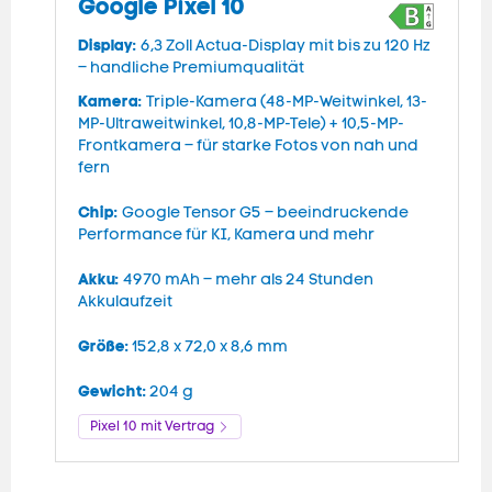
Google Pixel 10
Display:
D
6,3 Zoll Actua-Display mit bis zu 120 Hz
– handliche Premiumqualität
–
Kamera:
K
Triple-Kamera (48-MP-Weitwinkel, 13-
MP-Ultraweitwinkel, 10,8-MP-Tele) + 10,5-MP-
4
Frontkamera – für starke Fotos von nah und
F
fern
j
Chip:
C
Google Tensor G5 – beeindruckende
Performance für KI, Kamera und mehr
P
Akku:
A
4970 mAh – mehr als 24 Stunden
Akkulaufzeit
A
Größe:
G
152,8 x 72,0 x 8,6 mm
Gewicht:
G
204 g
Pixel 10 mit Vertrag