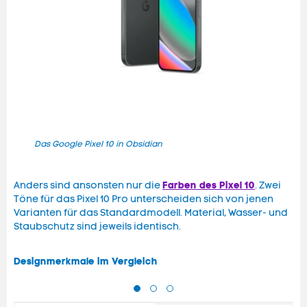
Das Google Pixel 10 in Obsidian
Das 
Farben des Pixel 10
Anders sind ansonsten nur die
. Zwei
Töne für das Pixel 10 Pro unterscheiden sich von jenen
Varianten für das Standardmodell. Material, Wasser- und
Staubschutz sind jeweils identisch.
Designmerkmale im Vergleich