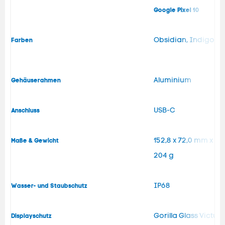
Google Pixel 10
Obsidian, Indigo, F
Farben
Aluminium
Gehäuserahmen
USB-C
Anschluss
152,8 x 72,0 mm x 8
Maße & Gewicht
204 g
IP68
Wasser- und Staubschutz
Gorilla Glass Victus 
Displayschutz