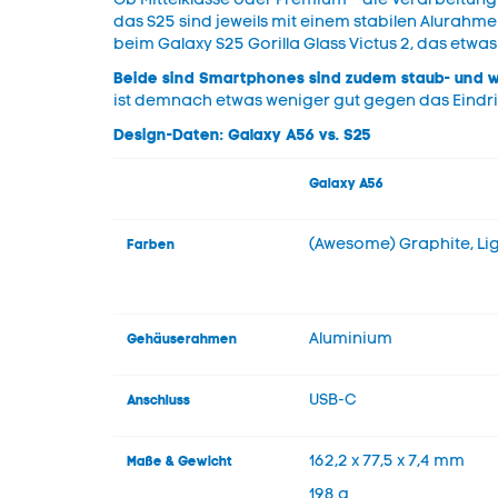
das S25 sind jeweils mit einem stabilen Alurahmen
beim Galaxy S25 Gorilla Glass Victus 2, das etwas 
Beide sind Smartphones sind zudem staub- und w
ist demnach etwas weniger gut gegen das Eindr
Design-Daten: Galaxy A56 vs. S25
Galaxy A56
(Awesome) Graphite, Lig
Farben
Aluminium
Gehäuserahmen
USB-C
Anschluss
162,2 x 77,5 x 7,4 mm
Maße & Gewicht
198 g