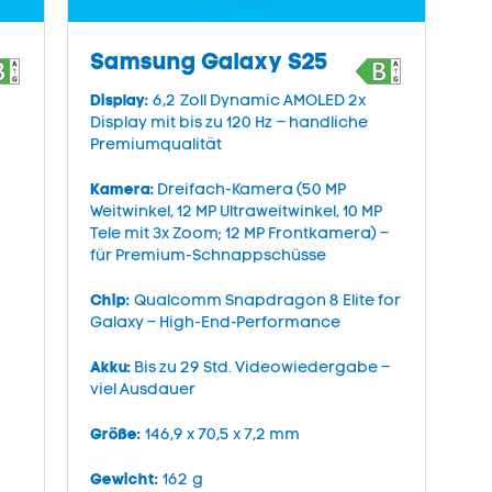
Samsung Galaxy S25
Display:
6,2 Zoll Dynamic AMOLED 2x
Display mit bis zu 120 Hz – handliche
Premiumqualität
Kamera:
Dreifach-Kamera (50 MP
Weitwinkel, 12 MP Ultraweitwinkel, 10 MP
Tele mit 3x Zoom; 12 MP Frontkamera) –
für Premium-Schnappschüsse
Chip:
Qualcomm Snapdragon 8 Elite for
Galaxy – High-End-Performance
Akku:
Bis zu 29 Std. Videowiedergabe –
viel Ausdauer
Größe:
146,9 x 70,5 x 7,2 mm
Gewicht:
162 g