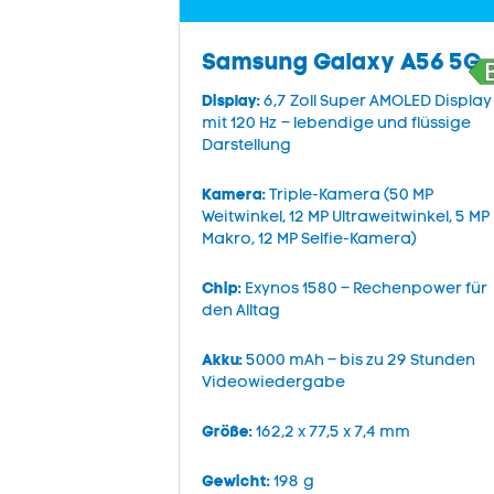
Samsung Galaxy A56 5G
Display:
6,7 Zoll Super AMOLED Display
mit 120 Hz – lebendige und flüssige
Darstellung
Kamera:
Triple-Kamera (50 MP
Weitwinkel, 12 MP Ultraweitwinkel, 5 MP
Makro, 12 MP Selfie-Kamera)
Chip:
Exynos 1580 – Rechenpower für
den Alltag
Akku:
5000 mAh – bis zu 29 Stunden
Videowiedergabe
Größe:
162,2 x 77,5 x 7,4 mm
Gewicht:
198 g