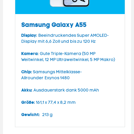
Samsung Galaxy A55
Display:
D
Beeindruckendes Super AMOLED-
Display mit 6,6 Zoll und bis zu 120 Hz
H
Kamera:
Gute Triple-Kamera (50 MP
K
Weitwinkel, 12 MP Ultraweitwinkel, 5 MP Makro)
M
K
Chip:
Samsungs Mittelklasse-
Allrounder Exynos 1480
C
A
Akku:
Ausdauerstark dank 5000 mAh
A
Größe:
161,1 x 77,4 x 8,2 mm
V
Gewicht:
213 g
G
G