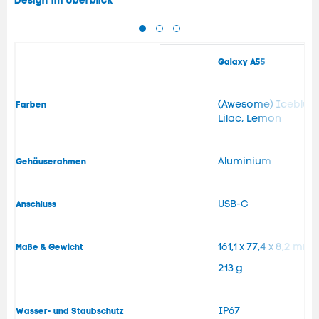
Galaxy A55
(Awesome) Iceblue,
Farben
Lilac, Lemon
Aluminium
Gehäuserahmen
USB-C
Anschluss
161,1 x 77,4 x 8,2 mm
Maße & Gewicht
213 g
IP67
Wasser- und Staubschutz