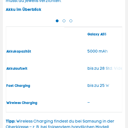
musst du jeweils verzichten.
Akku im Überblick
Galaxy A55
5000 mAh
Akkukapazität
bis zu 28 Std. Vide
Akkulaufzeit
bis zu 25 W
Fast Charging
–
Wireless Charging
Tipp:
Wireless Charging findest du bei Samsung in der
Oberklasse – z. B. bei folgendem handlichen Modell: