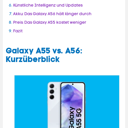
Künstliche Intelligenz und Updates
Akku: Das Galaxy A56 hält länger durch
Preis: Das Galaxy A55 kostet weniger
Fazit
Galaxy A55 vs. A56:
Kurzüberblick