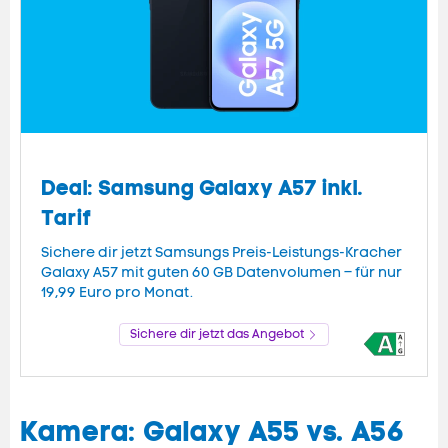
Deal: Samsung Galaxy A57 inkl.
Tarif
Sichere dir jetzt Samsungs Preis-Leistungs-Kracher
Galaxy A57 mit guten 60 GB Datenvolumen – für nur
19,99 Euro pro Monat.
Sichere dir jetzt das Angebot
Kamera: Galaxy A55 vs. A56