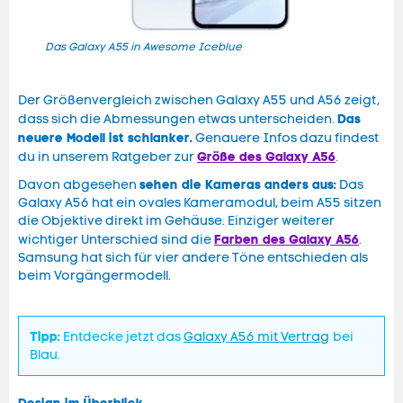
Das Galaxy A55 in Awesome Iceblue
Das 
Der Größenvergleich zwischen Galaxy A55 und A56 zeigt,
Das
dass sich die Abmessungen etwas unterscheiden.
neuere Modell ist schlanker.
Genauere Infos dazu findest
Größe des Galaxy A56
du in unserem Ratgeber zur
.
sehen die Kameras anders aus:
Davon abgesehen
Das
Galaxy A56 hat ein ovales Kameramodul, beim A55 sitzen
die Objektive direkt im Gehäuse. Einziger weiterer
Farben des Galaxy A56
wichtiger Unterschied sind die
.
Samsung hat sich für vier andere Töne entschieden als
beim Vorgängermodell.
Tipp:
Entdecke jetzt das
Galaxy A56 mit Vertrag
bei
Blau.
Design im Überblick