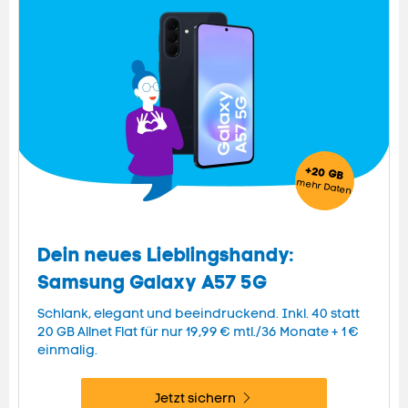
+20 GB
mehr
Daten
Dein neues Lieblingshandy:
Samsung Galaxy A57 5G
Schlank, elegant und beeindruckend. Inkl. 40 statt
20 GB Allnet Flat für nur 19,99 € mtl./36 Monate + 1 €
einmalig.
Jetzt sichern