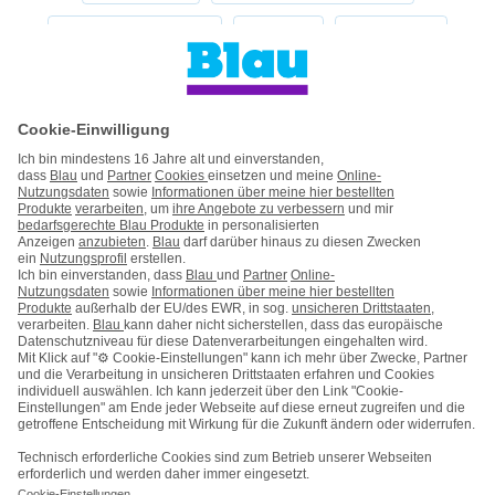
Alle Handyhersteller
Service
Blau Guide
Handyvertrag ohne Handy
Mein Blau
Handy auf Raten
Kontakt
Impressum
AGB & Pflichtinformationen
Hinweise ElektroG/BattG
Datenschutz
Barrierefreiheit
Karriere
Cookie-Einstellungen
Vertrag widerrufen
Kooperations- & Werbepartner
Vertrag kündigen
Nach oben