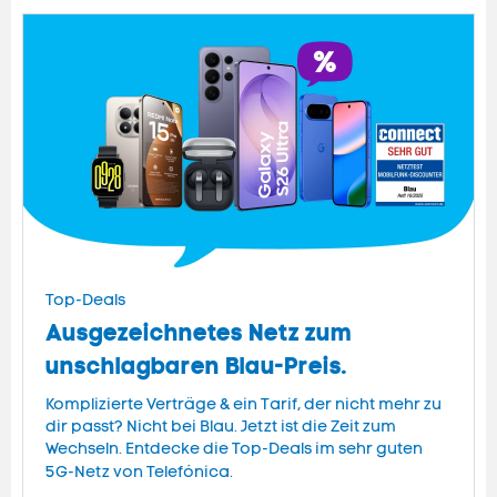
Top-Deals
Ausgezeichnetes Netz zum
unschlagbaren Blau-Preis.
Komplizierte Verträge & ein Tarif, der nicht mehr zu
dir passt? Nicht bei Blau. Jetzt ist die Zeit zum
Wechseln. Entdecke die Top-Deals im sehr guten
5G-Netz von Telefónica.