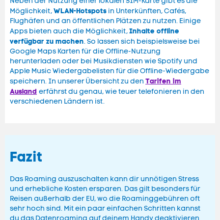
Neben der Nutzung einer lokalen SIM-Karte gibt es die
WLAN-Hotspots
Möglichkeit,
in Unterkünften, Cafés,
Flughäfen und an öffentlichen Plätzen zu nutzen. Einige
Inhalte offline
Apps bieten auch die Möglichkeit,
verfügbar zu machen
. So lassen sich beispielsweise bei
Google Maps Karten für die Offline-Nutzung
herunterladen oder bei Musikdiensten wie Spotify und
Apple Music Wiedergabelisten für die Offline-Wiedergabe
Tarifen im
speichern. In unserer Übersicht zu den
Ausland
erfährst du genau, wie teuer telefonieren in den
verschiedenen Ländern ist.
Fazit
Das Roaming auszuschalten kann dir unnötigen Stress
und erhebliche Kosten ersparen. Das gilt besonders für
Reisen außerhalb der EU, wo die Roaminggebühren oft
sehr hoch sind. Mit ein paar einfachen Schritten kannst
du das Datenroaming auf deinem Handy deaktivieren