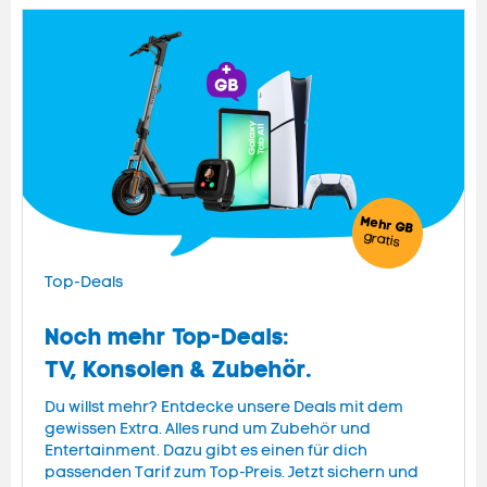
Mehr GB
gratis
Top-Deals
Noch mehr Top-Deals:
TV, Konsolen & Zubehör.
Du willst mehr? Entdecke unsere Deals mit dem
gewissen Extra. Alles rund um Zubehör und
Entertainment. Dazu gibt es einen für dich
passenden Tarif zum Top-Preis. Jetzt sichern und