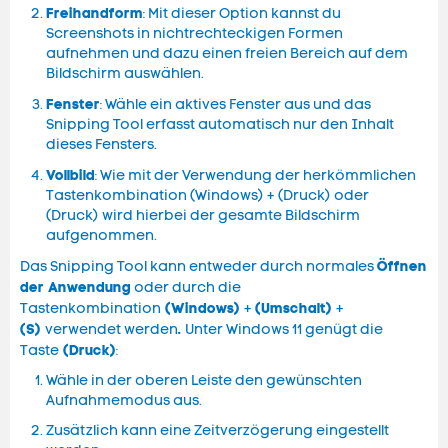
Freihandform
: Mit dieser Option kannst du
Screenshots in nichtrechteckigen Formen
aufnehmen und dazu einen freien Bereich auf dem
Bildschirm auswählen.
Fenster
: Wähle ein aktives Fenster aus und das
Snipping Tool erfasst automatisch nur den Inhalt
dieses Fensters.
Vollbild
: Wie mit der Verwendung der herkömmlichen
Tastenkombination (Windows) + (Druck) oder
(Druck) wird hierbei der gesamte Bildschirm
aufgenommen.
Öffnen
Das Snipping Tool kann entweder durch normales
der Anwendung
oder durch die
(Windows)
(Umschalt)
Tastenkombination
+
+
(S)
.
verwendet werden
Unter Windows 11 genügt die
(Druck)
Taste
:
Wähle in der oberen Leiste den gewünschten
Aufnahmemodus aus.
Zusätzlich kann eine Zeitverzögerung eingestellt