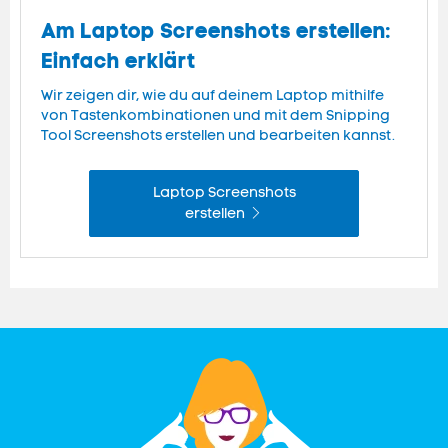
Am Laptop Screenshots erstellen:
Einfach erklärt
Wir zeigen dir, wie du auf deinem Laptop mithilfe
von Tastenkombinationen und mit dem Snipping
Tool Screenshots erstellen und bearbeiten kannst.
Laptop Screenshots
erstellen