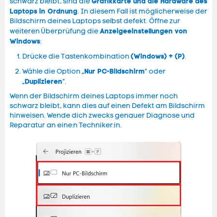
Grafikkarte und die Hardware des
schwarz bleibt, sind die
Laptops in Ordnung
. In diesem Fall ist möglicherweise der
Bildschirm deines Laptops selbst defekt. Öffne zur
Anzeigeeinstellungen von
weiteren Überprüfung die
Windows
:
(Windows) + (P)
Drücke die Tastenkombination
.
Nur PC-Bildschirm
Wähle die Option „
“ oder
Duplizieren
„
“.
Wenn der Bildschirm deines Laptops immer noch
schwarz bleibt, kann dies auf einen Defekt am Bildschirm
hinweisen. Wende dich zwecks genauer Diagnose und
Reparatur an eine:n Techniker:in.