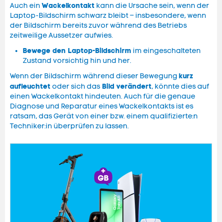
Wackelkontakt
Auch ein
kann die Ursache sein, wenn der
Laptop-Bildschirm schwarz bleibt – insbesondere, wenn
der Bildschirm bereits zuvor während des Betriebs
zeitweilige Aussetzer aufwies.
Bewege den Laptop-Bildschirm
im eingeschalteten
Zustand vorsichtig hin und her.
kurz
Wenn der Bildschirm während dieser Bewegung
aufleuchtet
Bild verändert
oder sich das
, könnte dies auf
einen Wackelkontakt hindeuten. Auch für die genaue
Diagnose und Reparatur eines Wackelkontakts ist es
ratsam, das Gerät von einer bzw. einem qualifizierte:n
Techniker:in überprüfen zu lassen.