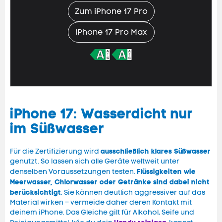
Zum iPhone 17 Pro
iPhone 17 Pro Max
iPhone 17: Wasserdicht nur
im Süßwasser
ausschließlich klares Süßwasser
Für die Zertifizierung wird
genutzt. So lassen sich alle Geräte weltweit unter
Flüssigkeiten wie
denselben Voraussetzungen testen.
Meerwasser, Chlorwasser oder Getränke sind dabei nicht
berücksichtigt
. Sie können deutlich aggressiver auf das
Material wirken – vermeide daher deren Kontakt mit
deinem iPhone. Das Gleiche gilt für Alkohol, Seife und