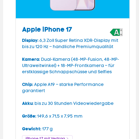
Apple iPhone 17
Display:
D
6,3 Zoll Super Retina XDR-Display mit
bis zu 120 Hz – handliche Premiumqualität
b
Kamera:
K
Dual-Kamera (48-MP-Fusion, 48-MP-
Ultraweitwinkel) + 18-MP-Frontkamera – für
F
erstklassige Schnappschüsse und Selfies
C
Chip:
Apple A19 – starke Performance
P
garantiert
A
Akku:
bis zu 30 Stunden Videowiedergabe
s
Größe:
G
149,6 x 71,5 x 7,95 mm
Gewicht:
G
177 g
iPhone 17 mit Vertrag