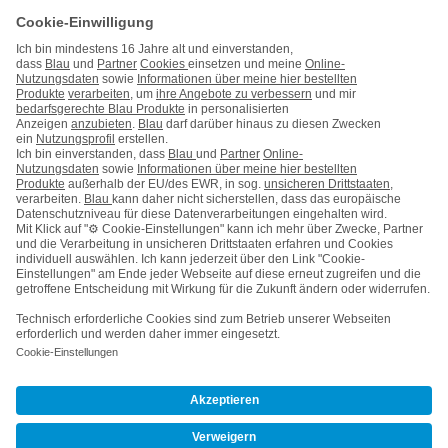
Handy auf Raten
Kontakt
Impressum
AGB & Pflichtinformationen
Hinweise ElektroG/BattG
Datenschutz
Barrierefreiheit
Karriere
Cookie-Einstellungen
Vertrag widerrufen
Kooperations- & Werbepartner
Vertrag kündigen
Nach oben
© Telefónica Germany GmbH & Co. OHG