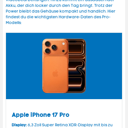
Akku, der dich locker durch den Tag bringt. Trotz der
Power bleibt das Gehäuse kompakt und handlich. Hier
findest du die wichtigsten Hardware-Daten des Pro-
Modells:
Apple iPhone 17 Pro
Display:
6,3 Zoll Super Retina XDR-Display mit bis zu