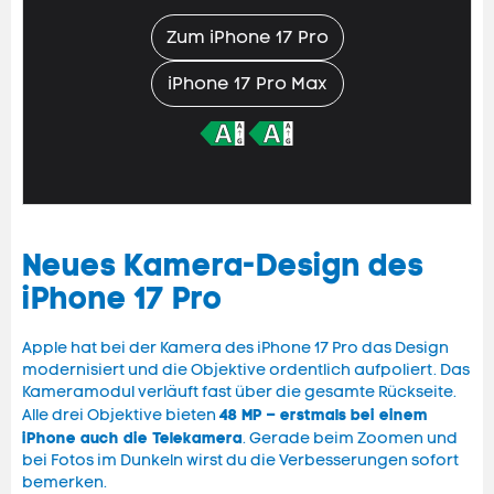
Zum iPhone 17 Pro
iPhone 17 Pro Max
Neues Kamera-Design des
iPhone 17 Pro
Apple hat bei der Kamera des iPhone 17 Pro das Design
modernisiert und die Objektive ordentlich aufpoliert. Das
Kameramodul verläuft fast über die gesamte Rückseite.
48 MP – erstmals bei einem
Alle drei Objektive bieten
iPhone auch die Telekamera
. Gerade beim Zoomen und
bei Fotos im Dunkeln wirst du die Verbesserungen sofort
bemerken.