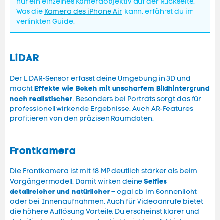
nur ein einzelnes Kameraobjektiv auf der Rückseite.
Was die
Kamera des iPhone Air
kann, erfährst du im
verlinkten Guide.
LiDAR
Der LiDAR-Sensor erfasst deine Umgebung in 3D und
Effekte wie Bokeh mit unscharfem Bildhintergrund
macht
noch realistischer
. Besonders bei Porträts sorgt das für
professionell wirkende Ergebnisse. Auch AR-Features
profitieren von den präzisen Raumdaten.
Frontkamera
Die Frontkamera ist mit 18 MP deutlich stärker als beim
Selfies
Vorgängermodell. Damit wirken deine
detailreicher und natürlicher
– egal ob im Sonnenlicht
oder bei Innenaufnahmen. Auch für Videoanrufe bietet
die höhere Auflösung Vorteile: Du erscheinst klarer und