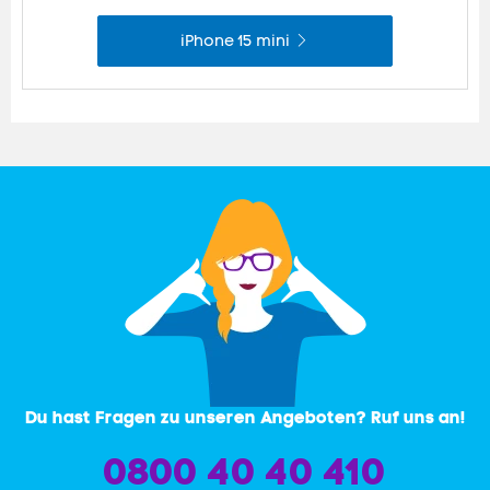
iPhone 15 mini
Du hast Fragen zu unseren Angeboten? Ruf uns an!
0800 40 40 410