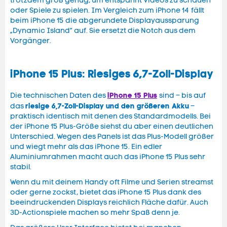
trotzdem groß genug, um entspannt Videos zu schauen
oder Spiele zu spielen. Im Vergleich zum iPhone 14 fällt
beim iPhone 15 die abgerundete Displayaussparung
„Dynamic Island“ auf. Sie ersetzt die Notch aus dem
Vorgänger.
iPhone 15 Plus: Riesiges 6,7-Zoll-Display
iPhone 15 Plus
Die technischen Daten des
sind – bis auf
riesige 6,7-Zoll-Display und den größeren Akku
das
–
praktisch identisch mit denen des Standardmodells. Bei
der iPhone 15 Plus-Größe siehst du aber einen deutlichen
Unterschied. Wegen des Panels ist das Plus-Modell größer
und wiegt mehr als das iPhone 15. Ein edler
Aluminiumrahmen macht auch das iPhone 15 Plus sehr
stabil.
Wenn du mit deinem Handy oft Filme und Serien streamst
oder gerne zockst, bietet das iPhone 15 Plus dank des
beeindruckenden Displays reichlich Fläche dafür. Auch
3D-Actionspiele machen so mehr Spaß denn je.