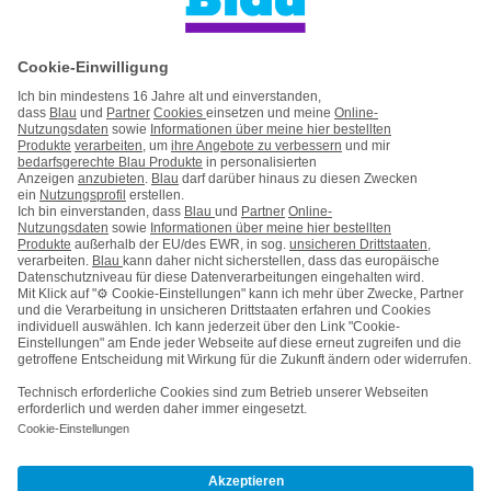
Handyvertrag ohne Handy
Mein Blau
Handy auf Raten
Kontakt
Impressum
AGB & Pflichtinformationen
Hinweise ElektroG/BattG
Datenschutz
Barrierefreiheit
Karriere
Cookie-Einstellungen
Vertrag widerrufen
Kooperations- & Werbepartner
Vertrag kündigen
Nach oben