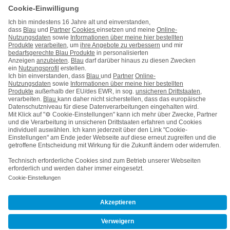
Barrierefreiheit
Karriere
Cookie-Einstellungen
Vertrag widerrufen
Kooperations- & Werbepartner
Vertrag kündigen
Nach oben
© Telefónica Germany GmbH & Co. OHG
Wie
können
wir
Ihnen
helfen?