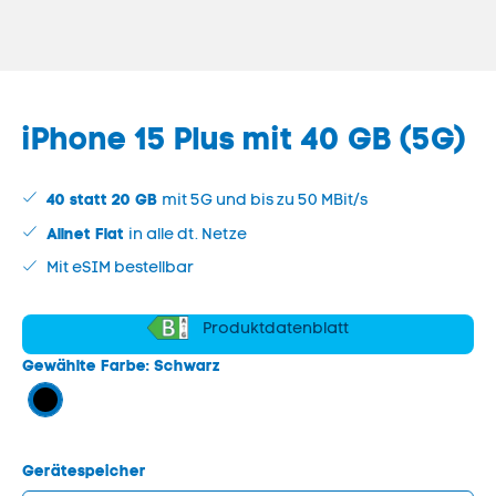
iPhone 15 Plus
mit
40 GB (5G)
40 statt
20
GB
mit 5G und bis zu 50 MBit/s
Allnet Flat
in alle dt. Netze
Mit eSIM bestellbar
Produktdatenblatt
Gewählte Farbe:
Schwarz
Gerätespeicher