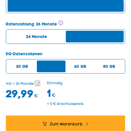
128 GB
Ratenzahlung:
36 Monate
24 Monate
36 Monate
5G-Datenvolumen
20 GB
40 GB
60 GB
80 GB
Einmalig
mtl. / 36 Monate
1
29,99
€
€
+ 0 € Anschlusspreis
Zum Warenkorb