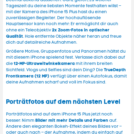
Tageszeit du deine liebsten Momente festhalten willst –
mit der Kamera des iPhone 15 Plus hast du einen
zuverlässigen Begleiter. Der hochauflösende
Hauptsensor kann noch mehr: Er ermöglicht dir auch
2x Zoom-Fotos in optischer
ohne ein Teleobjektiv
Qualität
. Hole entfernte Objekte näher heran und freue
dich auf detailreiche Aufnahmen.
Größere Motive, Gruppenfotos und Panoramen hältst du
mit diesem iPhone spielend fest. Verlasse dich dabei auf
12-MP-Ultraweitwinkelkamera
die
mit ihrem breiten
TrueDepth
Sichtfeld. Vlogs und Selfies sind dein Ding? Die
Frontkamera (12 MP)
verfügt über einen Autofokus, damit
deine Aufnahmen scharf und voll im Fokus sind.
Porträtfotos auf dem nächsten Level
Porträtfotos sind auf dem iPhone 15 Plus jetzt noch
Bilder mit mehr Details und Farben
besser: Nimm
auf.
Ändere den eleganten Bokeh-Effekt deines Bildes vor –
oder auch nach – der Aufnahme, indem du einfach auf