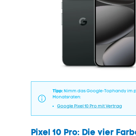
Tipp:
Nimm das Google-Tophandy im prak
Monatsraten:
Google Pixel 10 Pro mit Vertrag
Pixel 10 Pro: Die vier Far