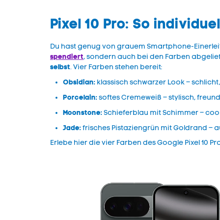
Pixel 10 Pro: So individue
Du hast genug von grauem Smartphone-Einerlei? 
spendiert
, sondern auch bei den Farben abgelief
selbst
. Vier Farben stehen bereit:
Obsidian:
klassisch schwarzer Look – schlicht,
Porcelain:
softes Cremeweiß – stylisch, freund
Moonstone:
Schieferblau mit Schimmer – cool,
Jade:
frisches Pistaziengrün mit Goldrand – auf
Erlebe hier die vier Farben des Google Pixel 10 Pro