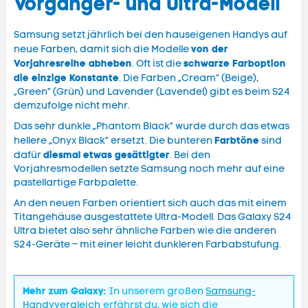
Vorgänger- und Ultra-Modell
Samsung setzt jährlich bei den hauseigenen Handys auf
von der
neue Farben, damit sich die Modelle
Vorjahresreihe abheben
schwarze Farboption
. Oft ist die
die einzige Konstante
. Die Farben „Cream“ (Beige),
„Green“ (Grün) und Lavender (Lavendel) gibt es beim S24
demzufolge nicht mehr.
Das sehr dunkle „Phantom Black“ wurde durch das etwas
Farbtöne
hellere „Onyx Black“ ersetzt. Die bunteren
sind
diesmal etwas gesättigter
dafür
. Bei den
Vorjahresmodellen setzte Samsung noch mehr auf eine
pastellartige Farbpalette.
An den neuen Farben orientiert sich auch das mit einem
Titangehäuse ausgestattete Ultra-Modell. Das Galaxy S24
Ultra bietet also sehr ähnliche Farben wie die anderen
S24-Geräte – mit einer leicht dunkleren Farbabstufung.
Mehr zum Galaxy:
In unserem großen
Samsung-
Handyvergleich
erfährst du, wie sich die