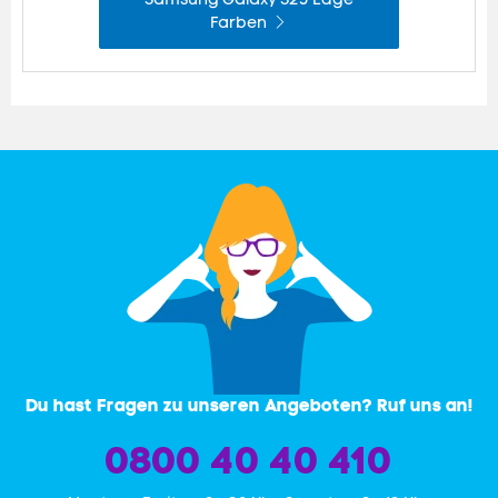
Farben
Du hast Fragen zu unseren Angeboten? Ruf uns an!
0800 40 40 410