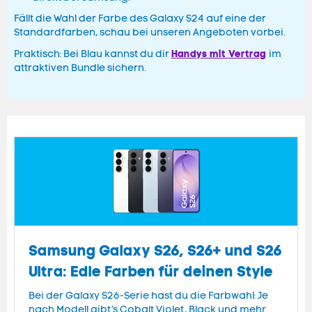
Fällt die Wahl der Farbe des Galaxy S24 auf eine der
Standardfarben, schau bei unseren Angeboten vorbei.
Handys mit Vertrag
Praktisch: Bei Blau kannst du dir
im
attraktiven Bundle sichern.
Samsung Galaxy S26, S26+ und S26
Ultra: Edle Farben für deinen Style
Bei der Galaxy S26-Serie hast du die Farbwahl: Je
nach Modell gibt’s Cobalt Violet, Black und mehr.