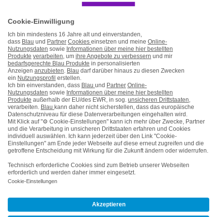
Handy auf Raten
Kontakt
Impressum
AGB & Pflichtinformationen
Hinweise ElektroG/BattG
Datenschutz
Barrierefreiheit
Karriere
Cookie-Einstellungen
Vertrag widerrufen
Kooperations- & Werbepartner
Vertrag kündigen
Nach oben
© Telefónica Germany GmbH & Co. OHG