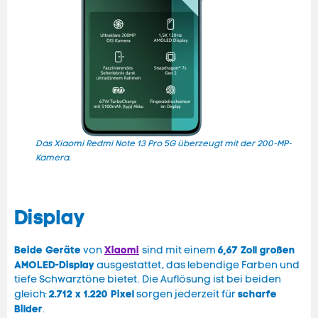
Das Xiaomi Redmi Note 13 Pro 5G überzeugt mit der 200-MP-
Das 
Kamera.
zu 3.
Display
Beide Geräte
Xiaomi
6,67 Zoll großen
von
sind mit einem
AMOLED-Display
ausgestattet, das lebendige Farben und
tiefe Schwarztöne bietet. Die Auflösung ist bei beiden
2.712 x 1.220 Pixel
scharfe
gleich:
sorgen jederzeit für
Bilder
.