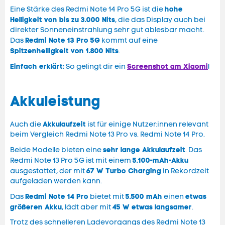
hohe
Eine Stärke des Redmi Note 14 Pro 5G ist die
Helligkeit von bis zu 3.000 Nits
, die das Display auch bei
direkter Sonneneinstrahlung sehr gut ablesbar macht.
Redmi Note 13 Pro 5G
Das
kommt auf eine
Spitzenhelligkeit von 1.800 Nits
.
Einfach erklärt:
Screenshot am Xiaomi
So gelingt dir ein
!
Akkuleistung
Akkulaufzeit
Auch die
ist für einige Nutzer:innen relevant
beim Vergleich Redmi Note 13 Pro vs. Redmi Note 14 Pro.
sehr lange Akkulaufzeit
Beide Modelle bieten eine
. Das
5.100-mAh-Akku
Redmi Note 13 Pro 5G ist mit einem
67 W Turbo Charging
ausgestattet, der mit
in Rekordzeit
aufgeladen werden kann.
Redmi Note 14 Pro
5.500 mAh
etwas
Das
bietet mit
einen
größeren Akku
45 W etwas langsamer
, lädt aber mit
.
Trotz des schnelleren Ladevorgangs des Redmi Note 13