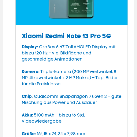
Xiaomi Redmi Note 13 Pro 5G
Display:
D
Großes 6,67 Zoll AMOLED Display mit
bis zu 120 Hz – viel Bildfläche und
3
geschmeidige Animationen
K
Kamera:
Triple-Kamera (200 MP Weitwinkel, 8
U
MP Ultraweitwinkel + 2 MP Makro) – Top-Bilder
für die Preisklasse
C
Chip:
Qualcomm Snapdragon 7s Gen 2 – gute
A
Mischung aus Power und Ausdauer
S
Akku:
5100 mAh – bis zu 16 Std.
G
Videowiedergabe
G
Größe:
161,15 x 74,24 x 7,98 mm