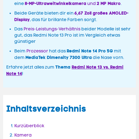
8-MP-Ultraweitwinkelkamera
2 MP Makro
eine
und
.
6,67 Zoll großes AMOLED-
Beide Geräte bieten dir ein
Display
, das für brillante Farben sorgt.
Das
Preis-Leistungs-Verhältnis
beider Modelle ist sehr
gut, das Redmi Note 13 Pro ist im Vergleich etwas
günstiger
Redmi Note 14 Pro 5G
Beim
Prozessor
hat das
mit
MediaTek Dimensity 7300 Ultra
dem
die Nase vorn.
Thema
Redmi Note 13 vs. Redmi
Erfahre jetzt alles zum
Note 14
!
Inhaltsverzeichnis
Kurzüberblick
Kamera