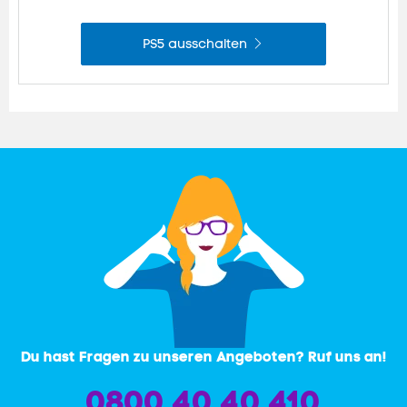
PS5 ausschalten
Du hast Fragen zu unseren Angeboten? Ruf uns an!
0800 40 40 410