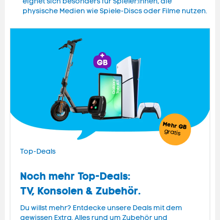
eignet sich besonders für Spieler:innen, die
physische Medien wie Spiele-Discs oder Filme nutzen.
Mehr GB
gratis
Top-Deals
Noch mehr Top-Deals:
TV, Konsolen & Zubehör.
Du willst mehr? Entdecke unsere Deals mit dem
gewissen Extra. Alles rund um Zubehör und