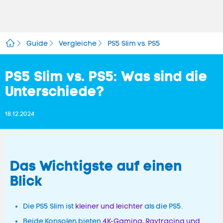
Guide
Vergleiche
PS5 Slim vs. PS5
PS5 Slim vs. PS5: Was sind die
Unterschiede?
18.12.2024
Das Wichtigste auf einen
Blick
Die PS5 Slim ist
kleiner und leichter
als die PS5.
Beide Konsolen bieten
4K-Gaming, Raytracing und