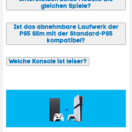
gleichen Spiele?
Ist das abnehmbare Laufwerk der
PS5 Slim mit der Standard-PS5
kompatibel?
Welche Konsole ist leiser?