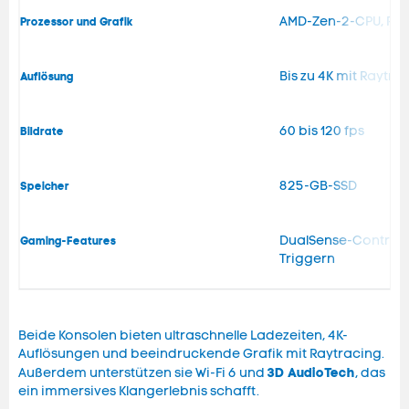
AMD-Zen-2-CPU, RD
Prozessor und Grafik
Bis zu 4K mit Raytra
Auflösung
60 bis 120 fps
Bildrate
825-GB-SSD
Speicher
DualSense-Controll
Gaming-Features
Triggern
Beide Konsolen bieten ultraschnelle Ladezeiten, 4K-
Auflösungen und beeindruckende Grafik mit Raytracing.
3D AudioTech
Außerdem unterstützen sie Wi-Fi 6 und
, das
ein immersives Klangerlebnis schafft.