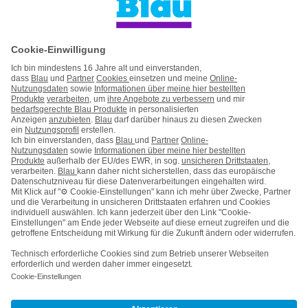
Handyvertrag ohne Handy
Mein Blau
Handy auf Raten
Kontakt
Impressum
AGB & Pflichtinformationen
Hinweise ElektroG/BattG
Datenschutz
Barrierefreiheit
Karriere
Cookie-Einstellungen
Vertrag widerrufen
Kooperations- & Werbepartner
Vertrag kündigen
Nach oben