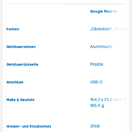
Google Pixel 9a
„Obsidian“, „Porcelai
Farben
Aluminium
Gehäuserahmen
Plastik
Gehäuserückseite
USB-C
Anschluss
154,7 x 73,3 x 8,9 mm
Maße & Gewicht
185,9 g
IP68
Wasser- und Staubschutz