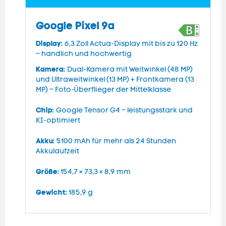
Google Pixel 9a
Display:
D
6,3 Zoll Actua-Display mit bis zu 120 Hz
– handlich und hochwertig
h
Kamera:
Dual-Kamera mit Weitwinkel (48 MP)
K
und Ultraweitwinkel (13 MP) + Frontkamera (13
2
MP) – Foto-Überflieger der Mittelklasse
C
Chip:
Google Tensor G4 – leistungsstark und
KI-optimiert
A
A
Akku:
5100 mAh für mehr als 24 Stunden
Akkulaufzeit
G
Größe:
154,7 × 73,3 × 8,9 mm
G
Gewicht:
185,9 g