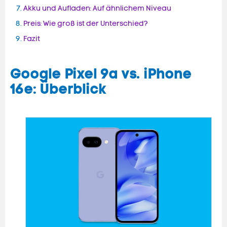
Akku und Aufladen: Auf ähnlichem Niveau
Preis: Wie groß ist der Unterschied?
Fazit
Google Pixel 9a vs. iPhone
16e: Überblick