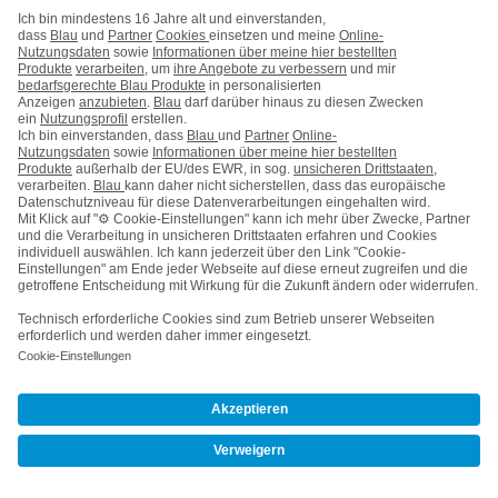
connect Komplettcheck Wenignutzer
Blau überzeugt als Spitzenreiter für Wenignutzer.
Mehr erfahren
Handytarife
Handyvertrag mit Handy
Alle Handyhersteller
Service
Blau Guide
Handyvertrag ohne Handy
Mein Blau
Handy auf Raten