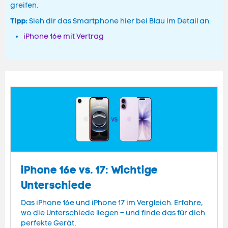
greifen.
Tipp:
Sieh dir das Smartphone hier bei Blau im Detail an.
iPhone 16e mit Vertrag
iPhone 16e vs. 17: Wichtige
Unterschiede
Das iPhone 16e und iPhone 17 im Vergleich. Erfahre,
wo die Unterschiede liegen – und finde das für dich
perfekte Gerät.