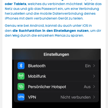
oder Tablets
, welches du verbinden möchtest. Wähle das
Netz aus und gib das Passwort ein, um eine Verbindung
herzustellen und die mobile Datenverbindung deines
iPhones mit dem verbundenen Gerät zu teilen.
Genau wie bei Android, kannst du auch unter iOS in
die Suchfunktion in den
Einstellungen nutzen
den
, um dir
den Weg durch die einzelnen Menüs zu sparen.