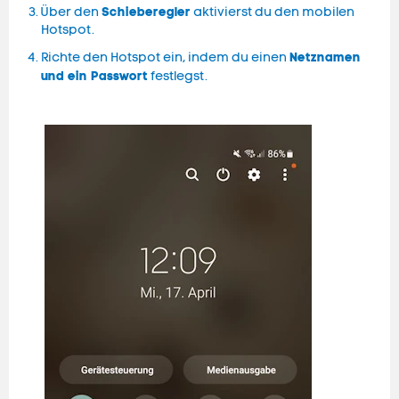
Schieberegler
Über den
aktivierst du den mobilen
Hotspot.
Netznamen
Richte den Hotspot ein, indem du einen
und ein Passwort
festlegst.