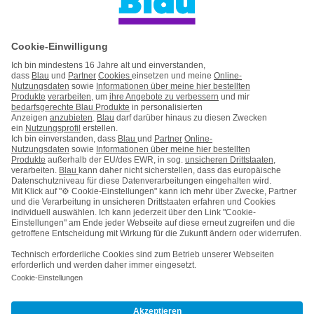
Handyvertrag ohne Handy
Mein Blau
Handy auf Raten
Kontakt
Impressum
AGB & Pflichtinformationen
Hinweise ElektroG/BattG
Datenschutz
Barrierefreiheit
Karriere
Cookie-Einstellungen
Vertrag widerrufen
Kooperations- & Werbepartner
Vertrag kündigen
Nach oben