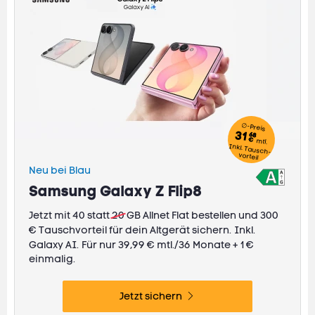
∅-Preis
31
68
€
mtl.
Inkl. Tausch-
vorteil
Neu bei Blau
Samsung Galaxy Z Flip8
Jetzt mit 40 statt
20
GB Allnet Flat bestellen und 300
€ Tauschvorteil für dein Altgerät sichern.
Inkl.
Galaxy AI.
Für nur 39,99 € mtl./36 Monate + 1 €
einmalig.
Jetzt sichern