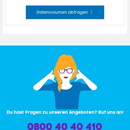
Datenvolumen abfragen
Du hast Fragen zu unseren Angeboten? Ruf uns an!
0800 40 40 410