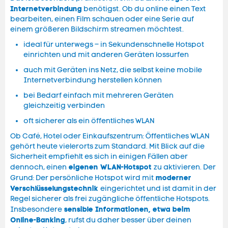
Internetverbindung
benötigst. Ob du online einen Text
bearbeiten, einen Film schauen oder eine Serie auf
einem größeren Bildschirm streamen möchtest.
ideal für unterwegs – in Sekundenschnelle Hotspot
einrichten und mit anderen Geräten lossurfen
auch mit Geräten ins Netz, die selbst keine mobile
Internetverbindung herstellen können
bei Bedarf einfach mit mehreren Geräten
gleichzeitig verbinden
oft sicherer als ein öffentliches WLAN
Ob Café, Hotel oder Einkaufszentrum: Öffentliches WLAN
gehört heute vielerorts zum Standard. Mit Blick auf die
Sicherheit empfiehlt es sich in einigen Fällen aber
eigenen WLAN-Hotspot
dennoch, einen
zu aktivieren. Der
moderner
Grund: Der persönliche Hotspot wird mit
Verschlüsselungstechnik
eingerichtet und ist damit in der
Regel sicherer als frei zugängliche öffentliche Hotspots.
sensible Informationen, etwa beim
Insbesondere
Online-Banking
, rufst du daher besser über deinen