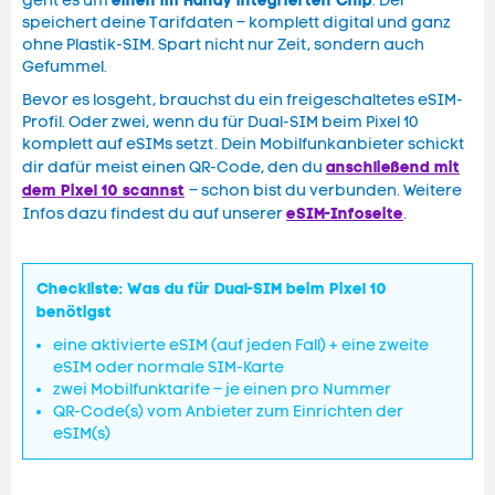
einen im Handy integrierten Chip
geht es um
. Der
speichert deine Tarifdaten – komplett digital und ganz
ohne Plastik-SIM. Spart nicht nur Zeit, sondern auch
Gefummel.
Bevor es losgeht, brauchst du ein freigeschaltetes eSIM-
Profil. Oder zwei, wenn du für Dual-SIM beim Pixel 10
komplett auf eSIMs setzt. Dein Mobilfunkanbieter schickt
anschließend mit
dir dafür meist einen QR-Code, den du
dem Pixel 10 scannst
– schon bist du verbunden. Weitere
eSIM-Infoseite
Infos dazu findest du auf unserer
.
Checkliste: Was du für Dual-SIM beim Pixel 10
benötigst
eine aktivierte eSIM (auf jeden Fall) + eine zweite
eSIM oder normale SIM-Karte
zwei Mobilfunktarife – je einen pro Nummer
QR-Code(s) vom Anbieter zum Einrichten der
eSIM(s)