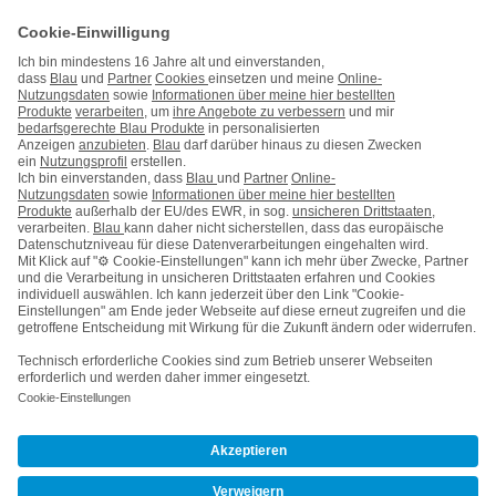
Handy auf Raten
Kontakt
Impressum
AGB & Pflichtinformationen
Hinweise ElektroG/BattG
Datenschutz
Barrierefreiheit
Karriere
Cookie-Einstellungen
Vertrag widerrufen
Kooperations- & Werbepartner
Vertrag kündigen
Nach oben
© Telefónica Germany GmbH & Co. OHG