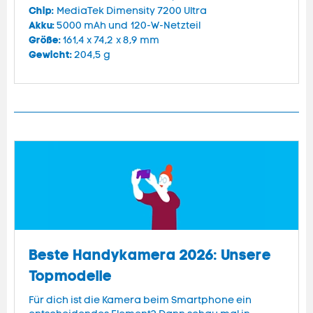
Chip:
MediaTek Dimensity 7200 Ultra
Akku:
5000 mAh und 120-W-Netzteil
Größe:
161,4 x 74,2 x 8,9 mm
Gewicht:
204,5 g
Beste Handykamera 2026: Unsere
Topmodelle
Für dich ist die Kamera beim Smartphone ein