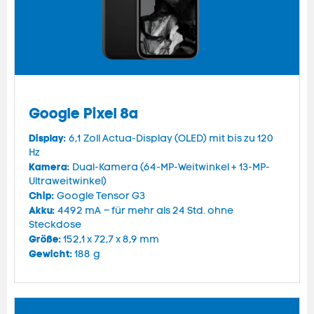
Google Pixel 8a
Display:
6,1 Zoll Actua-Display (OLED) mit bis zu 120
Hz
Kamera:
Dual-Kamera (64-MP-Weitwinkel + 13-MP-
Ultraweitwinkel)
Chip:
Google Tensor G3
Akku:
4492 mA – für mehr als 24 Std. ohne
Steckdose
Größe:
152,1 x 72,7 x 8,9 mm
Gewicht:
188 g