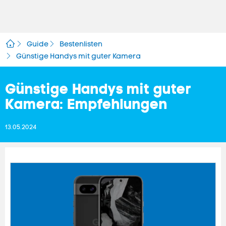
Guide
Bestenlisten
Günstige Handys mit guter Kamera
Günstige Handys mit guter
Kamera: Empfehlungen
13.05.2024