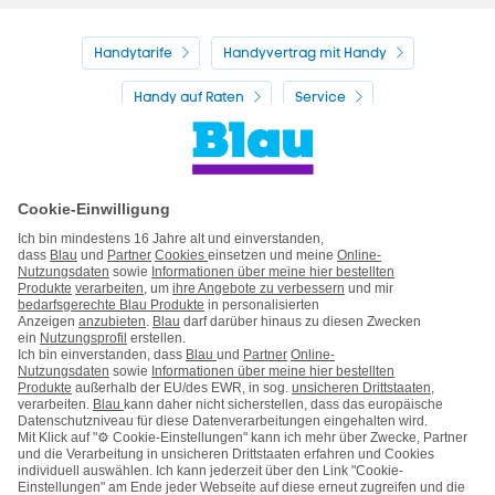
Handytarife
Handyvertrag mit Handy
Handy auf Raten
Service
Kontakt
Impressum
AGB & Pflichtinformationen
Hinweise ElektroG/BattG
Datenschutz
Barrierefreiheit
Karriere
Cookie-Einstellungen
Vertrag widerrufen
Kooperations- & Werbepartner
Vertrag kündigen
Nach oben