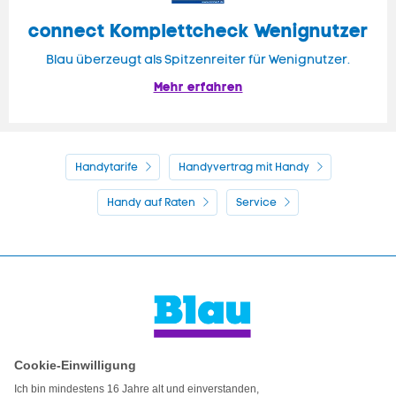
connect Komplettcheck Wenignutzer
Blau überzeugt als Spitzenreiter für Wenignutzer.
Mehr erfahren
Handytarife
Handyvertrag mit Handy
Handy auf Raten
Service
Kontakt
Impressum
AGB & Pflichtinformationen
Hinweise ElektroG/BattG
Datenschutz
Barrierefreiheit
Karriere
Cookie-Einstellungen