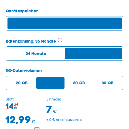
Gerätespeicher
128 GB
Ratenzahlung:
36 Monate
24 Monate
36 Monate
5G-Datenvolumen
20 GB
40 GB
60 GB
80 GB
Statt
Einmalig
14
49
7
€
€
12,99
+ 0 € Anschlusspreis
€