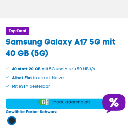
Top-Deal
Samsung Galaxy A17 5G
mit
40 GB (5G)
40 statt
20
GB
mit 5G und bis zu 50 MBit/s
Allnet Flat
in alle dt. Netze
Mit eSIM bestellbar
Produktdatenblatt
Gewählte Farbe:
Schwarz