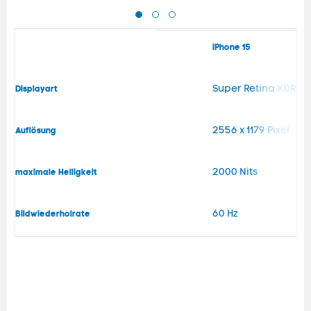
iPhone 15
Super Retina XDR (O
Displayart
2556 x 1179 Pixel
Auflösung
2000 Nits
maximale Helligkeit
60 Hz
Bildwiederholrate