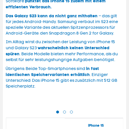
punktet das iPhone 15 zudem mit einem
Software
effizienten Verbrauch.
Das Galaxy S23 kann da nicht ganz mithalten
– das gilt
für jedes Android-Handy. Samsung verbaut im S23 eine
spezielle Variante des aktuellen Spitzenprozessors für
Android-Geräte: den Snapdragon 8 Gen 2 for Galaxy.
Im Alltag wirst du zwischen der Leistung von iPhone 15
wahrscheinlich keinen Unterschied
und Galaxy S23
spüren
. Beide Modelle bieten mehr Performance, als du
selbst für sehr leistungshungrige Aufgaben benötigst.
in fast
Übrigens: Beide Top-Smartphones sind
identischen Speichervarianten erhältlich
. Einziger
Unterschied: Das iPhone 15 gibt es zusätzlich mit 512 GB
Speicherplatz.
iPhone 15