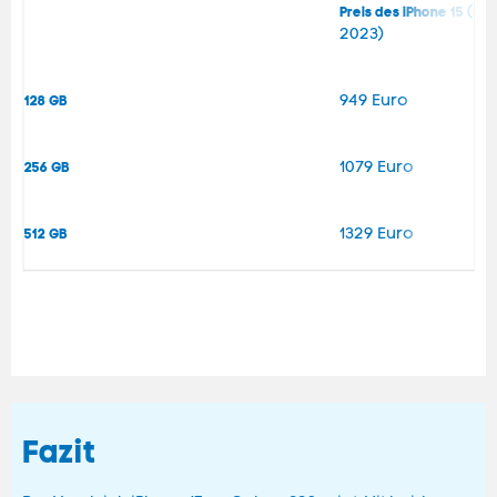
(St
Preis des iPhone 15
2023)
949 Euro
128 GB
1079 Euro
256 GB
1329 Euro
512 GB
Fazit