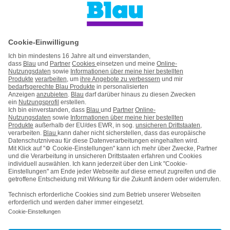
Kontakt
Impressum
AGB & Pflichtinformationen
Hinweise ElektroG/BattG
Datenschutz
Barrierefreiheit
Karriere
Cookie-Einstellungen
Vertrag widerrufen
Kooperations- & Werbepartner
Vertrag kündigen
Nach oben
© Telefónica Germany GmbH & Co. OHG