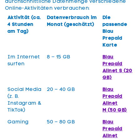
durchschnittliche Datenmenge verschiedene
Online-Aktivitäten verbrauchen:
Aktivität (ca.
Datenverbrauch im
Die
4 Stunden
Monat (geschätzt)
passende
am Tag)
Blau
Prepaid
Karte
Im Internet
8 – 15 GB
Blau
surfen
Prepaid
Allnet S (20
GB)
Social Media
20 – 40 GB
Blau
(z. B.
Prepaid
Instagram &
Allnet
TikTok)
M (50 GB)
Gaming
50 – 80 GB
Blau
Prepaid
Allnet