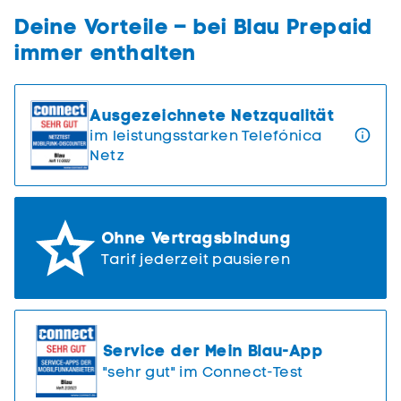
Deine Vorteile – bei Blau Prepaid
immer enthalten
Ausgezeichnete Netzqualität
im leistungsstarken Telef
ó
nica
Netz
Ohne Vertragsbindung
Tarif jederzeit pausieren
Service der Mein Blau-App
"sehr gut" im Connect-Test