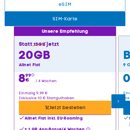
Unsere Empfehlung
Statt
jetzt
15GB
20
GB
B
Allnet Flat
9 
/
4 Wochen
Einmalig 9,99 €
Ein
Inklusive 10 € Startguthaben
Ink
Jetzt bestellen
Allnet Flat inkl. EU-Roaming
+ 1 GB App-Bonus/4 Wochen